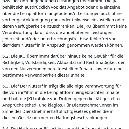
bzw. der dort angebotenen Leistungen übernimmt. Die JKU
behält sich ausdrücklich vor, das Angebot oder die/einzelne
über die Lernplattform angebotene/n Leistungen auch ohne
vorherige Ankündigung ganz oder teilweise einzustellen oder
deren Verfügbarkeit einzuschränken. Die JKU übernimmt keine
Verantwortung dafür, dass die angebotenen Leistungen
jederzeit und/oder unterbrechungsfrei bzw. fehlerfrei von
der*dem Nutzer*in in Anspruch genommen werden können.
5.2. Die JKU übernimmt darüber hinaus keine Gewähr für die
Richtigkeit, Vollständigkeit, Aktualität und Rechtmäßigkeit der
von den Nutzer*innen bereitgestellten Inhalte sowie für eine
bestimmte Verwendbarkeit dieser Inhalte.
5.3. Die*Der Nutzer*in trägt die alleinige Verantwortung für
die von ihr*ihm in die Lernplattform eingebrachten Inhalte
und hält die JKU infolge von Dritten gegen die JKU gestellter
Ansprüche schad- und klaglos. Für DienstnehmerInnen im
Sinne des Dienstnehmerhaftpflichtgesetzes gelten die in
diesem Gesetz normierten Haftungsbeschränkungen.
5.4. Die Haftung der JKU ist beschränkt auf vorsätzliches und