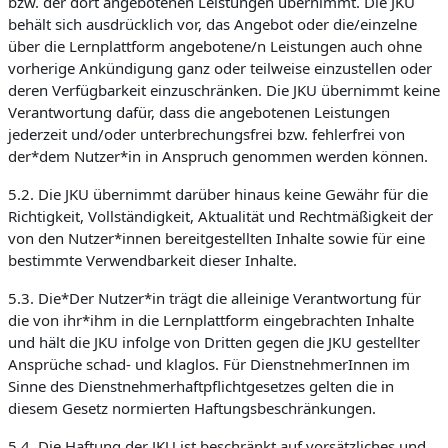
bzw. der dort angebotenen Leistungen übernimmt. Die JKU
behält sich ausdrücklich vor, das Angebot oder die/einzelne
über die Lernplattform angebotene/n Leistungen auch ohne
vorherige Ankündigung ganz oder teilweise einzustellen oder
deren Verfügbarkeit einzuschränken. Die JKU übernimmt keine
Verantwortung dafür, dass die angebotenen Leistungen
jederzeit und/oder unterbrechungsfrei bzw. fehlerfrei von
der*dem Nutzer*in in Anspruch genommen werden können.
5.2. Die JKU übernimmt darüber hinaus keine Gewähr für die
Richtigkeit, Vollständigkeit, Aktualität und Rechtmäßigkeit der
von den Nutzer*innen bereitgestellten Inhalte sowie für eine
bestimmte Verwendbarkeit dieser Inhalte.
5.3. Die*Der Nutzer*in trägt die alleinige Verantwortung für
die von ihr*ihm in die Lernplattform eingebrachten Inhalte
und hält die JKU infolge von Dritten gegen die JKU gestellter
Ansprüche schad- und klaglos. Für DienstnehmerInnen im
Sinne des Dienstnehmerhaftpflichtgesetzes gelten die in
diesem Gesetz normierten Haftungsbeschränkungen.
5.4. Die Haftung der JKU ist beschränkt auf vorsätzliches und