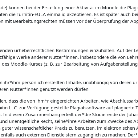
e) können bei der Erstellung einer Aktivität im Moodle die Plagi
äten die Turnitin-EULA einmalig akzeptieren. Es ist später auch b
en mit Bearbeitungsrechten müssen vor der Überprüfung der Abgab
geltenden urheberrechtlichen Bestimmungen einzuhalten. Auf der L
utzfähige Werke anderer Nutzer*innen, insbesondere die von Lehre
g des Moodle-Kurses (z. B. zur Bearbeitung von Aufgabenstellun
on ihr*ihm persönlich erstellten Inhalte, unabhängig von deren ur
ren Nutzer*innen genutzt werden dürfen.
den, dass die von ihm*r eingereichten Arbeiten, wie Abschlussar
tin LLC. zur Verfügung gestellte Plagiatssoftware auf plagiierte 
n. In diesem Zusammenhang erteilt der*die Studierende der Johann
e und unentgeltliche Recht, seine*ihre Arbeiten zum Zwecke des 
 guter wissenschaftlicher Praxis zu benutzen, im elektronische
nfalls auch externen Dienstleistern zugänglich zu machen. Der*