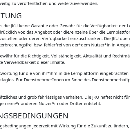
weitig zu veröffentlichen und weiterzuverwenden.
FTUNG
s die JKU keine Garantie oder Gewähr für die Verfügbarkeit der 
drücklich vor, das Angebot oder die/einzelne über die Lernplatt
zustellen oder deren Verfügbarkeit einzuschränken. Die JKU übe
terbrechungsfrei bzw. fehlerfrei von der*dem Nutzer*in in An
währ für die Richtigkeit, Vollständigkeit, Aktualität und Rechtm
te Verwendbarkeit dieser Inhalte.
ntwortung für die von ihr*ihm in die Lernplattform eingebrachten I
 klaglos. Für DienstnehmerInnen im Sinne des Dienstnehmerhaftpf
sätzliches und grob fahrlässiges Verhalten. Die JKU haftet nicht f
n eine*r anderen Nutzer*in oder Dritter entsteht.
UNGSBEDINGUNGEN
ungsbedingungen jederzeit mit Wirkung für die Zukunft zu ändern