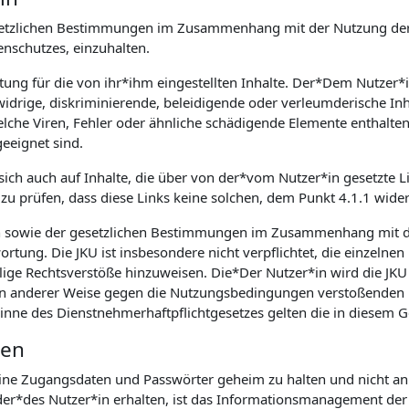
 gesetzlichen Bestimmungen im Zusammenhang mit der Nutzung der
schutzes, einzuhalten.
rtung für die von ihr*ihm eingestellten Inhalte. Der*Dem Nutzer*
idrige, diskriminierende, beleidigende oder verleumderische Inh
he Viren, Fehler oder ähnliche schädigende Elemente enthalten, is
eeignet sind.
 sich auch auf Inhalte, die über von der*vom Nutzer*in gesetzte Li
zu prüfen, dass diese Links keine solchen, dem Punkt 4.1.1 wide
n sowie der gesetzlichen Bestimmungen im Zusammenhang mit d
rtung. Die JKU ist insbesondere nicht verpflichtet, die einzelnen
lige Rechtsverstöße hinzuweisen. Die*Der Nutzer*in wird die JKU 
. in anderer Weise gegen die Nutzungsbedingungen verstoßenden 
Sinne des Dienstnehmerhaftpflichtgesetzes gelten die in diesem
ten
seine Zugangsdaten und Passwörter geheim zu halten und nicht an 
r*des Nutzer*in erhalten, ist das Informationsmanagement der J