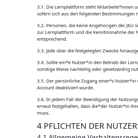
3.1. Die Lernplattform steht Mitarbeite*innen 
sofern sich aus den folgenden Bestimmungen ni
3.2. Personen, die keine Angehörigen der JKU 
zur Lernplattform und die Kenntnisnahme der 
entsprechend.
3.3. Jede über die festgelegten Zwecke hinausg
3.4. Sollte ein*e Nutzer*in den Betrieb der Ler
sonstige Weise nachteilig oder gesetzwidrig nu
3.5. Der persönliche Zugang einer*s Nutzer*in w
Account deaktiviert wurde.
3.6. In jedem Fall der Beendigung der Nutzungs
erneut festgehalten, dass die*der Nutzer*in ihr
muss.
4 PFLICHTEN DER NUTZE
4.1 Allgemeine Verhaltensrege