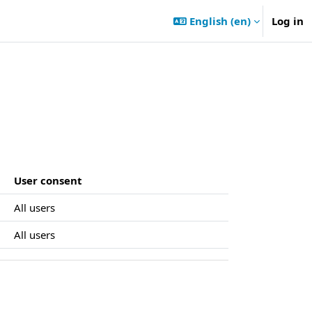
English ‎(en)‎
Log in
User consent
All users
All users