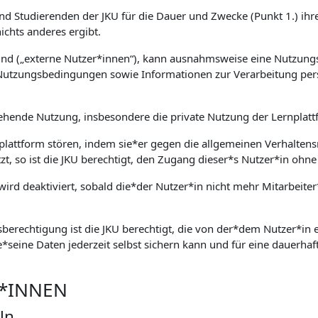
und Studierenden der JKU für die Dauer und Zwecke (Punkt 1.) ihre
chts anderes ergibt.
sind („externe Nutzer*innen“), kann ausnahmsweise eine Nutzung
Nutzungsbedingungen sowie Informationen zur Verarbeitung per
ehende Nutzung, insbesondere die private Nutzung der Lernplattf
nplattform stören, indem sie*er gegen die allgemeinen Verhaltens
tzt, so ist die JKU berechtigt, den Zugang dieser*s Nutzer*in o
ird deaktiviert, sobald die*der Nutzer*in nicht mehr Mitarbeiter
berechtigung ist die JKU berechtigt, die von der*dem Nutzer*in ei
e*seine Daten jederzeit selbst sichern kann und für eine dauerhaft
R*INNEN
ln