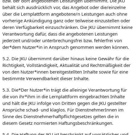
bzw. der dort angebotenen Leistungen übernimmt. Die JKU
behält sich ausdrücklich vor, das Angebot oder die/einzelne
über die Lernplattform angebotene/n Leistungen auch ohne
vorherige Ankündigung ganz oder teilweise einzustellen oder
deren Verfügbarkeit einzuschränken. Die JKU übernimmt keine
Verantwortung dafür, dass die angebotenen Leistungen
jederzeit und/oder unterbrechungsfrei bzw. fehlerfrei von
der*dem Nutzer*in in Anspruch genommen werden können.
5.2. Die JKU übernimmt darüber hinaus keine Gewähr für die
Richtigkeit, Vollständigkeit, Aktualität und Rechtmäßigkeit der
von den Nutzer*innen bereitgestellten Inhalte sowie für eine
bestimmte Verwendbarkeit dieser Inhalte.
5.3. Die*Der Nutzer*in trägt die alleinige Verantwortung für
die von ihr*ihm in die Lernplattform eingebrachten Inhalte
und hält die JKU infolge von Dritten gegen die JKU gestellter
Ansprüche schad- und klaglos. Für DienstnehmerInnen im
Sinne des Dienstnehmerhaftpflichtgesetzes gelten die in
diesem Gesetz normierten Haftungsbeschränkungen.
5.4. Die Haftung der JKU ist beschränkt auf vorsätzliches und