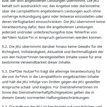
bzw. der dort angebotenen Leistungen übernimmt. Die JKU
behält sich ausdrücklich vor, das Angebot oder die/einzelne
über die Lernplattform angebotene/n Leistungen auch ohne
vorherige Ankündigung ganz oder teilweise einzustellen oder
deren Verfügbarkeit einzuschränken. Die JKU übernimmt keine
Verantwortung dafür, dass die angebotenen Leistungen
jederzeit und/oder unterbrechungsfrei bzw. fehlerfrei von
der*dem Nutzer*in in Anspruch genommen werden können.
5.2. Die JKU übernimmt darüber hinaus keine Gewähr für die
Richtigkeit, Vollständigkeit, Aktualität und Rechtmäßigkeit der
von den Nutzer*innen bereitgestellten Inhalte sowie für eine
bestimmte Verwendbarkeit dieser Inhalte.
5.3. Die*Der Nutzer*in trägt die alleinige Verantwortung für
die von ihr*ihm in die Lernplattform eingebrachten Inhalte
und hält die JKU infolge von Dritten gegen die JKU gestellter
Ansprüche schad- und klaglos. Für DienstnehmerInnen im
Sinne des Dienstnehmerhaftpflichtgesetzes gelten die in
diesem Gesetz normierten Haftungsbeschränkungen.
5.4. Die Haftung der JKU ist beschränkt auf vorsätzliches und