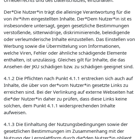
Urheberrechts und des Datenschutzes, einzuhalten.
Der*Die Nutzer*in trägt die alleinige Verantwortung für die
von ihr*ihm eingestellten Inhalte. Der*Dem Nutzer*in ist es
insbesondere untersagt, gegen gesetzliche Bestimmungen
verstoßende, sittenwidrige, diskriminierende, beleidigende
oder verleumderische Inhalte einzustellen. Das Einstellen von
Werbung sowie die Übermittelung von Informationen,
welche Viren, Fehler oder ähnliche schädigende Elemente
enthalten, ist unzulässig. Gleiches gilt für Inhalte, die das
Ansehen der JKU schädigen bzw. zu schädigen geeignet sind.
4.1.2 Die Pflichten nach Punkt 4.1.1 erstrecken sich auch auf
Inhalte, die über von der*vom Nutzer*in gesetzte Links zu
erreichen sind. Bei der Verlinkung auf externe Webseiten hat
die*der Nutzer*in daher zu prüfen, dass diese Links keine
solchen, dem Punkt 4.1.1 widersprechenden Inhalte
aufweisen.
4.1.3 Die Einhaltung der Nutzungsbedingungen sowie der
gesetzlichen Bestimmungen im Zusammenhang mit der
Nutzung der Lernplattform durch die*den Nutzer*in obliegt