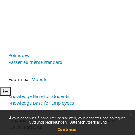
Politiques
Passer au thème standard
Fourni par
Moodle
Ouvrir l’index du cours
Knowledge Base for Students
Knowledge Base for Employees
x
Si vous continuez à consulter ce site web, vous acceptez nos politiques :
Johannes Kepler
Impressum
Nutzungsbedingungen
Datenschutzerklärung
Universität Linz
Continuer