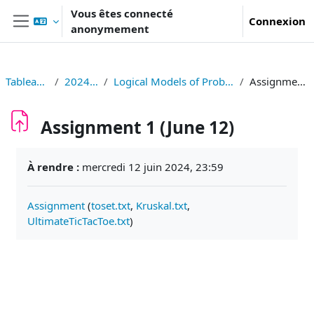
Passer au contenu principal
Vous êtes connecté
Connexion
anonymement
Panneau latéral
Tableau de bord
2024S326006
Logical Models of Problems and Computations
Assignment 1 (June 12)
Assignment 1 (June 12)
Conditions d’achèvement
À rendre :
mercredi 12 juin 2024, 23:59
Assignment
(
toset.txt
,
Kruskal.txt
,
UltimateTicTacToe.txt
)