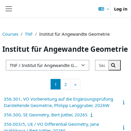
Skip to main content
Log in
Side panel
Courses
TNF
Institut für Angewandte Geometrie
Institut für Angewandte Geometrie
Search cou
Course categories
Search 
Page 1
Page 2
Next page
1
2
»
356.301, VO Vorbereitung auf die Ergänzungsprüfung
Darstellende Geometrie, Philipp Langgruber, 2026W
356.300, SE Geometry, Bert Jüttler, 2026S
356.003/5, UE / VO Differential Geometry, Jana
Vrablikova / Bert Jüttler, 2026S