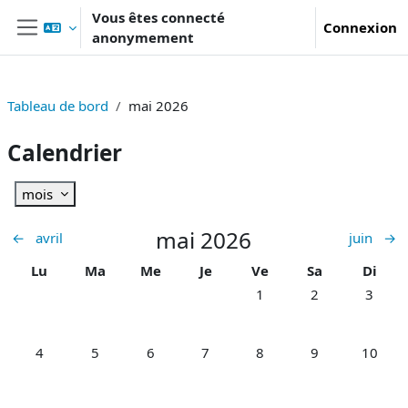
Passer au contenu principal
Vous êtes connecté
Connexion
anonymement
Panneau latéral
Tableau de bord
mai 2026
Calendrier
mois
mai 2026
←
avril
juin
→
Lundi
Mardi
Mercredi
Jeudi
Vendredi
Samedi
Diman
Lu
Ma
Me
Je
Ve
Sa
Di
Aucun événement, vendre
Aucun événement
Aucun é
1
2
3
Aucun événement, lundi 4 mai
Aucun événement, mardi 5 mai
Aucun événement, mercredi 6 mai
Aucun événement, jeudi 7 mai
Aucun événement, vendre
Aucun événement
Aucun é
4
5
6
7
8
9
10
Aucun événement, lundi 11 mai
Aucun événement, mardi 12 mai
Aucun événement, mercredi 13 mai
Aucun événement, jeudi 14 mai
Aucun événement, vendre
Aucun événement
Aucun é