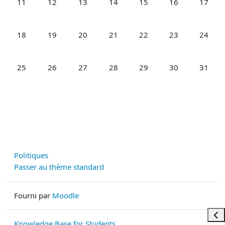
11
12
13
14
15
16
17
Aucun événement, lundi 18 mai
Aucun événement, mardi 19 mai
Aucun événement, mercredi 20 mai
Aucun événement, jeudi 21 mai
Aucun événement, vendre
Aucun événement
Aucun é
18
19
20
21
22
23
24
Aucun événement, lundi 25 mai
Aucun événement, mardi 26 mai
Aucun événement, mercredi 27 mai
Aucun événement, jeudi 28 mai
Aucun événement, vendre
Aucun événement
Aucun é
25
26
27
28
29
30
31
Politiques
Passer au thème standard
Fourni par
Moodle
Ouvr
Knowledge Base for Students