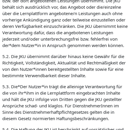
bzw. der dort angebotenen Leistungen übernimmt. Die JKU
behält sich ausdrücklich vor, das Angebot oder die/einzelne
über die Lernplattform angebotene/n Leistungen auch ohne
vorherige Ankündigung ganz oder teilweise einzustellen oder
deren Verfügbarkeit einzuschränken. Die JKU übernimmt keine
Verantwortung dafür, dass die angebotenen Leistungen
jederzeit und/oder unterbrechungsfrei bzw. fehlerfrei von
der*dem Nutzer*in in Anspruch genommen werden können.
5.2. Die JKU übernimmt darüber hinaus keine Gewähr für die
Richtigkeit, Vollständigkeit, Aktualität und Rechtmäßigkeit der
von den Nutzer*innen bereitgestellten Inhalte sowie für eine
bestimmte Verwendbarkeit dieser Inhalte.
5.3. Die*Der Nutzer*in trägt die alleinige Verantwortung für
die von ihr*ihm in die Lernplattform eingebrachten Inhalte
und hält die JKU infolge von Dritten gegen die JKU gestellter
Ansprüche schad- und klaglos. Für DienstnehmerInnen im
Sinne des Dienstnehmerhaftpflichtgesetzes gelten die in
diesem Gesetz normierten Haftungsbeschränkungen.
5.4. Die Haftung der JKU ist beschränkt auf vorsätzliches und