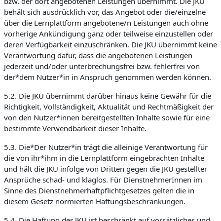
bzw. der dort angebotenen Leistungen übernimmt. Die JKU
behält sich ausdrücklich vor, das Angebot oder die/einzelne
über die Lernplattform angebotene/n Leistungen auch ohne
vorherige Ankündigung ganz oder teilweise einzustellen oder
deren Verfügbarkeit einzuschränken. Die JKU übernimmt keine
Verantwortung dafür, dass die angebotenen Leistungen
jederzeit und/oder unterbrechungsfrei bzw. fehlerfrei von
der*dem Nutzer*in in Anspruch genommen werden können.
5.2. Die JKU übernimmt darüber hinaus keine Gewähr für die
Richtigkeit, Vollständigkeit, Aktualität und Rechtmäßigkeit der
von den Nutzer*innen bereitgestellten Inhalte sowie für eine
bestimmte Verwendbarkeit dieser Inhalte.
5.3. Die*Der Nutzer*in trägt die alleinige Verantwortung für
die von ihr*ihm in die Lernplattform eingebrachten Inhalte
und hält die JKU infolge von Dritten gegen die JKU gestellter
Ansprüche schad- und klaglos. Für DienstnehmerInnen im
Sinne des Dienstnehmerhaftpflichtgesetzes gelten die in
diesem Gesetz normierten Haftungsbeschränkungen.
5.4. Die Haftung der JKU ist beschränkt auf vorsätzliches und