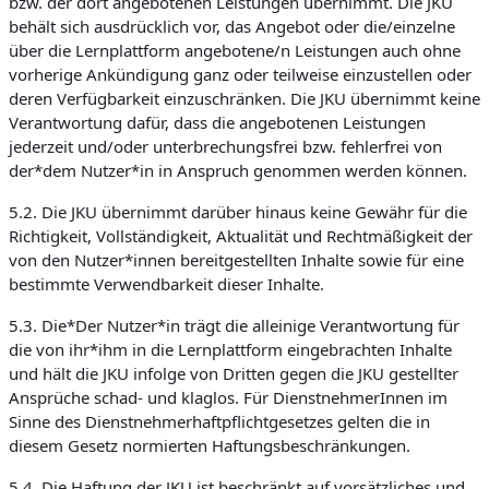
bzw. der dort angebotenen Leistungen übernimmt. Die JKU
behält sich ausdrücklich vor, das Angebot oder die/einzelne
über die Lernplattform angebotene/n Leistungen auch ohne
vorherige Ankündigung ganz oder teilweise einzustellen oder
deren Verfügbarkeit einzuschränken. Die JKU übernimmt keine
Verantwortung dafür, dass die angebotenen Leistungen
jederzeit und/oder unterbrechungsfrei bzw. fehlerfrei von
der*dem Nutzer*in in Anspruch genommen werden können.
5.2. Die JKU übernimmt darüber hinaus keine Gewähr für die
Richtigkeit, Vollständigkeit, Aktualität und Rechtmäßigkeit der
von den Nutzer*innen bereitgestellten Inhalte sowie für eine
bestimmte Verwendbarkeit dieser Inhalte.
5.3. Die*Der Nutzer*in trägt die alleinige Verantwortung für
die von ihr*ihm in die Lernplattform eingebrachten Inhalte
und hält die JKU infolge von Dritten gegen die JKU gestellter
Ansprüche schad- und klaglos. Für DienstnehmerInnen im
Sinne des Dienstnehmerhaftpflichtgesetzes gelten die in
diesem Gesetz normierten Haftungsbeschränkungen.
5.4. Die Haftung der JKU ist beschränkt auf vorsätzliches und