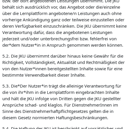
bzw. der dort angebotenen Leistungen übernimmt. Die JKU
behält sich ausdrücklich vor, das Angebot oder die/einzelne
über die Lernplattform angebotene/n Leistungen auch ohne
vorherige Ankündigung ganz oder teilweise einzustellen oder
deren Verfügbarkeit einzuschränken. Die JKU übernimmt keine
Verantwortung dafür, dass die angebotenen Leistungen
jederzeit und/oder unterbrechungsfrei bzw. fehlerfrei von
der*dem Nutzer*in in Anspruch genommen werden können.
5.2. Die JKU übernimmt darüber hinaus keine Gewähr für die
Richtigkeit, Vollständigkeit, Aktualität und Rechtmäßigkeit der
von den Nutzer*innen bereitgestellten Inhalte sowie für eine
bestimmte Verwendbarkeit dieser Inhalte.
5.3. Die*Der Nutzer*in trägt die alleinige Verantwortung für
die von ihr*ihm in die Lernplattform eingebrachten Inhalte
und hält die JKU infolge von Dritten gegen die JKU gestellter
Ansprüche schad- und klaglos. Für DienstnehmerInnen im
Sinne des Dienstnehmerhaftpflichtgesetzes gelten die in
diesem Gesetz normierten Haftungsbeschränkungen.
5.4. Die Haftung der JKU ist beschränkt auf vorsätzliches und