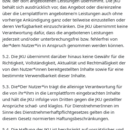
bzw. der dort angebotenen Leistungen übernimmt. Die JKU
behält sich ausdrücklich vor, das Angebot oder die/einzelne
über die Lernplattform angebotene/n Leistungen auch ohne
vorherige Ankündigung ganz oder teilweise einzustellen oder
deren Verfügbarkeit einzuschränken. Die JKU übernimmt keine
Verantwortung dafür, dass die angebotenen Leistungen
jederzeit und/oder unterbrechungsfrei bzw. fehlerfrei von
der*dem Nutzer*in in Anspruch genommen werden können.
5.2. Die JKU übernimmt darüber hinaus keine Gewähr für die
Richtigkeit, Vollständigkeit, Aktualität und Rechtmäßigkeit der
von den Nutzer*innen bereitgestellten Inhalte sowie für eine
bestimmte Verwendbarkeit dieser Inhalte.
5.3. Die*Der Nutzer*in trägt die alleinige Verantwortung für
die von ihr*ihm in die Lernplattform eingebrachten Inhalte
und hält die JKU infolge von Dritten gegen die JKU gestellter
Ansprüche schad- und klaglos. Für DienstnehmerInnen im
Sinne des Dienstnehmerhaftpflichtgesetzes gelten die in
diesem Gesetz normierten Haftungsbeschränkungen.
5.4. Die Haftung der JKU ist beschränkt auf vorsätzliches und