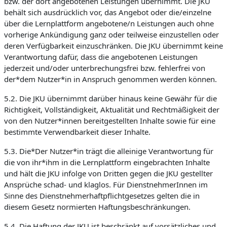
bzw. der dort angebotenen Leistungen übernimmt. Die JKU
behält sich ausdrücklich vor, das Angebot oder die/einzelne
über die Lernplattform angebotene/n Leistungen auch ohne
vorherige Ankündigung ganz oder teilweise einzustellen oder
deren Verfügbarkeit einzuschränken. Die JKU übernimmt keine
Verantwortung dafür, dass die angebotenen Leistungen
jederzeit und/oder unterbrechungsfrei bzw. fehlerfrei von
der*dem Nutzer*in in Anspruch genommen werden können.
5.2. Die JKU übernimmt darüber hinaus keine Gewähr für die
Richtigkeit, Vollständigkeit, Aktualität und Rechtmäßigkeit der
von den Nutzer*innen bereitgestellten Inhalte sowie für eine
bestimmte Verwendbarkeit dieser Inhalte.
5.3. Die*Der Nutzer*in trägt die alleinige Verantwortung für
die von ihr*ihm in die Lernplattform eingebrachten Inhalte
und hält die JKU infolge von Dritten gegen die JKU gestellter
Ansprüche schad- und klaglos. Für DienstnehmerInnen im
Sinne des Dienstnehmerhaftpflichtgesetzes gelten die in
diesem Gesetz normierten Haftungsbeschränkungen.
5.4. Die Haftung der JKU ist beschränkt auf vorsätzliches und