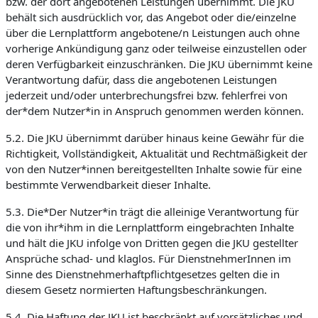
bzw. der dort angebotenen Leistungen übernimmt. Die JKU
behält sich ausdrücklich vor, das Angebot oder die/einzelne
über die Lernplattform angebotene/n Leistungen auch ohne
vorherige Ankündigung ganz oder teilweise einzustellen oder
deren Verfügbarkeit einzuschränken. Die JKU übernimmt keine
Verantwortung dafür, dass die angebotenen Leistungen
jederzeit und/oder unterbrechungsfrei bzw. fehlerfrei von
der*dem Nutzer*in in Anspruch genommen werden können.
5.2. Die JKU übernimmt darüber hinaus keine Gewähr für die
Richtigkeit, Vollständigkeit, Aktualität und Rechtmäßigkeit der
von den Nutzer*innen bereitgestellten Inhalte sowie für eine
bestimmte Verwendbarkeit dieser Inhalte.
5.3. Die*Der Nutzer*in trägt die alleinige Verantwortung für
die von ihr*ihm in die Lernplattform eingebrachten Inhalte
und hält die JKU infolge von Dritten gegen die JKU gestellter
Ansprüche schad- und klaglos. Für DienstnehmerInnen im
Sinne des Dienstnehmerhaftpflichtgesetzes gelten die in
diesem Gesetz normierten Haftungsbeschränkungen.
5.4. Die Haftung der JKU ist beschränkt auf vorsätzliches und