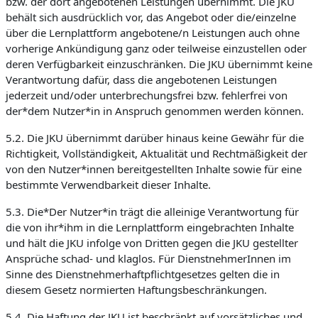
bzw. der dort angebotenen Leistungen übernimmt. Die JKU
behält sich ausdrücklich vor, das Angebot oder die/einzelne
über die Lernplattform angebotene/n Leistungen auch ohne
vorherige Ankündigung ganz oder teilweise einzustellen oder
deren Verfügbarkeit einzuschränken. Die JKU übernimmt keine
Verantwortung dafür, dass die angebotenen Leistungen
jederzeit und/oder unterbrechungsfrei bzw. fehlerfrei von
der*dem Nutzer*in in Anspruch genommen werden können.
5.2. Die JKU übernimmt darüber hinaus keine Gewähr für die
Richtigkeit, Vollständigkeit, Aktualität und Rechtmäßigkeit der
von den Nutzer*innen bereitgestellten Inhalte sowie für eine
bestimmte Verwendbarkeit dieser Inhalte.
5.3. Die*Der Nutzer*in trägt die alleinige Verantwortung für
die von ihr*ihm in die Lernplattform eingebrachten Inhalte
und hält die JKU infolge von Dritten gegen die JKU gestellter
Ansprüche schad- und klaglos. Für DienstnehmerInnen im
Sinne des Dienstnehmerhaftpflichtgesetzes gelten die in
diesem Gesetz normierten Haftungsbeschränkungen.
5.4. Die Haftung der JKU ist beschränkt auf vorsätzliches und