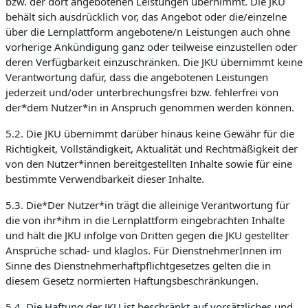
bzw. der dort angebotenen Leistungen übernimmt. Die JKU
behält sich ausdrücklich vor, das Angebot oder die/einzelne
über die Lernplattform angebotene/n Leistungen auch ohne
vorherige Ankündigung ganz oder teilweise einzustellen oder
deren Verfügbarkeit einzuschränken. Die JKU übernimmt keine
Verantwortung dafür, dass die angebotenen Leistungen
jederzeit und/oder unterbrechungsfrei bzw. fehlerfrei von
der*dem Nutzer*in in Anspruch genommen werden können.
5.2. Die JKU übernimmt darüber hinaus keine Gewähr für die
Richtigkeit, Vollständigkeit, Aktualität und Rechtmäßigkeit der
von den Nutzer*innen bereitgestellten Inhalte sowie für eine
bestimmte Verwendbarkeit dieser Inhalte.
5.3. Die*Der Nutzer*in trägt die alleinige Verantwortung für
die von ihr*ihm in die Lernplattform eingebrachten Inhalte
und hält die JKU infolge von Dritten gegen die JKU gestellter
Ansprüche schad- und klaglos. Für DienstnehmerInnen im
Sinne des Dienstnehmerhaftpflichtgesetzes gelten die in
diesem Gesetz normierten Haftungsbeschränkungen.
5.4. Die Haftung der JKU ist beschränkt auf vorsätzliches und