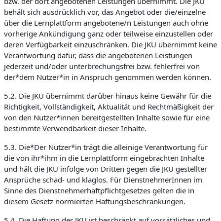
bzw. der dort angebotenen Leistungen übernimmt. Die JKU
behält sich ausdrücklich vor, das Angebot oder die/einzelne
über die Lernplattform angebotene/n Leistungen auch ohne
vorherige Ankündigung ganz oder teilweise einzustellen oder
deren Verfügbarkeit einzuschränken. Die JKU übernimmt keine
Verantwortung dafür, dass die angebotenen Leistungen
jederzeit und/oder unterbrechungsfrei bzw. fehlerfrei von
der*dem Nutzer*in in Anspruch genommen werden können.
5.2. Die JKU übernimmt darüber hinaus keine Gewähr für die
Richtigkeit, Vollständigkeit, Aktualität und Rechtmäßigkeit der
von den Nutzer*innen bereitgestellten Inhalte sowie für eine
bestimmte Verwendbarkeit dieser Inhalte.
5.3. Die*Der Nutzer*in trägt die alleinige Verantwortung für
die von ihr*ihm in die Lernplattform eingebrachten Inhalte
und hält die JKU infolge von Dritten gegen die JKU gestellter
Ansprüche schad- und klaglos. Für DienstnehmerInnen im
Sinne des Dienstnehmerhaftpflichtgesetzes gelten die in
diesem Gesetz normierten Haftungsbeschränkungen.
5.4. Die Haftung der JKU ist beschränkt auf vorsätzliches und