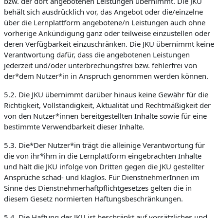
bzw. der dort angebotenen Leistungen übernimmt. Die JKU
behält sich ausdrücklich vor, das Angebot oder die/einzelne
über die Lernplattform angebotene/n Leistungen auch ohne
vorherige Ankündigung ganz oder teilweise einzustellen oder
deren Verfügbarkeit einzuschränken. Die JKU übernimmt keine
Verantwortung dafür, dass die angebotenen Leistungen
jederzeit und/oder unterbrechungsfrei bzw. fehlerfrei von
der*dem Nutzer*in in Anspruch genommen werden können.
5.2. Die JKU übernimmt darüber hinaus keine Gewähr für die
Richtigkeit, Vollständigkeit, Aktualität und Rechtmäßigkeit der
von den Nutzer*innen bereitgestellten Inhalte sowie für eine
bestimmte Verwendbarkeit dieser Inhalte.
5.3. Die*Der Nutzer*in trägt die alleinige Verantwortung für
die von ihr*ihm in die Lernplattform eingebrachten Inhalte
und hält die JKU infolge von Dritten gegen die JKU gestellter
Ansprüche schad- und klaglos. Für DienstnehmerInnen im
Sinne des Dienstnehmerhaftpflichtgesetzes gelten die in
diesem Gesetz normierten Haftungsbeschränkungen.
5.4. Die Haftung der JKU ist beschränkt auf vorsätzliches und