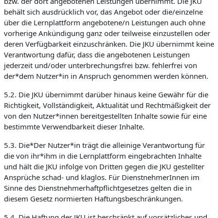
bzw. der dort angebotenen Leistungen übernimmt. Die JKU
behält sich ausdrücklich vor, das Angebot oder die/einzelne
über die Lernplattform angebotene/n Leistungen auch ohne
vorherige Ankündigung ganz oder teilweise einzustellen oder
deren Verfügbarkeit einzuschränken. Die JKU übernimmt keine
Verantwortung dafür, dass die angebotenen Leistungen
jederzeit und/oder unterbrechungsfrei bzw. fehlerfrei von
der*dem Nutzer*in in Anspruch genommen werden können.
5.2. Die JKU übernimmt darüber hinaus keine Gewähr für die
Richtigkeit, Vollständigkeit, Aktualität und Rechtmäßigkeit der
von den Nutzer*innen bereitgestellten Inhalte sowie für eine
bestimmte Verwendbarkeit dieser Inhalte.
5.3. Die*Der Nutzer*in trägt die alleinige Verantwortung für
die von ihr*ihm in die Lernplattform eingebrachten Inhalte
und hält die JKU infolge von Dritten gegen die JKU gestellter
Ansprüche schad- und klaglos. Für DienstnehmerInnen im
Sinne des Dienstnehmerhaftpflichtgesetzes gelten die in
diesem Gesetz normierten Haftungsbeschränkungen.
5.4. Die Haftung der JKU ist beschränkt auf vorsätzliches und