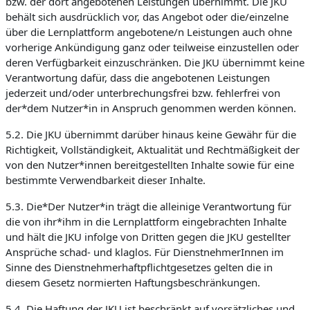
bzw. der dort angebotenen Leistungen übernimmt. Die JKU
behält sich ausdrücklich vor, das Angebot oder die/einzelne
über die Lernplattform angebotene/n Leistungen auch ohne
vorherige Ankündigung ganz oder teilweise einzustellen oder
deren Verfügbarkeit einzuschränken. Die JKU übernimmt keine
Verantwortung dafür, dass die angebotenen Leistungen
jederzeit und/oder unterbrechungsfrei bzw. fehlerfrei von
der*dem Nutzer*in in Anspruch genommen werden können.
5.2. Die JKU übernimmt darüber hinaus keine Gewähr für die
Richtigkeit, Vollständigkeit, Aktualität und Rechtmäßigkeit der
von den Nutzer*innen bereitgestellten Inhalte sowie für eine
bestimmte Verwendbarkeit dieser Inhalte.
5.3. Die*Der Nutzer*in trägt die alleinige Verantwortung für
die von ihr*ihm in die Lernplattform eingebrachten Inhalte
und hält die JKU infolge von Dritten gegen die JKU gestellter
Ansprüche schad- und klaglos. Für DienstnehmerInnen im
Sinne des Dienstnehmerhaftpflichtgesetzes gelten die in
diesem Gesetz normierten Haftungsbeschränkungen.
5.4. Die Haftung der JKU ist beschränkt auf vorsätzliches und