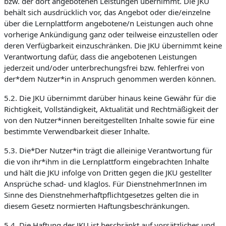
bzw. der dort angebotenen Leistungen übernimmt. Die JKU
behält sich ausdrücklich vor, das Angebot oder die/einzelne
über die Lernplattform angebotene/n Leistungen auch ohne
vorherige Ankündigung ganz oder teilweise einzustellen oder
deren Verfügbarkeit einzuschränken. Die JKU übernimmt keine
Verantwortung dafür, dass die angebotenen Leistungen
jederzeit und/oder unterbrechungsfrei bzw. fehlerfrei von
der*dem Nutzer*in in Anspruch genommen werden können.
5.2. Die JKU übernimmt darüber hinaus keine Gewähr für die
Richtigkeit, Vollständigkeit, Aktualität und Rechtmäßigkeit der
von den Nutzer*innen bereitgestellten Inhalte sowie für eine
bestimmte Verwendbarkeit dieser Inhalte.
5.3. Die*Der Nutzer*in trägt die alleinige Verantwortung für
die von ihr*ihm in die Lernplattform eingebrachten Inhalte
und hält die JKU infolge von Dritten gegen die JKU gestellter
Ansprüche schad- und klaglos. Für DienstnehmerInnen im
Sinne des Dienstnehmerhaftpflichtgesetzes gelten die in
diesem Gesetz normierten Haftungsbeschränkungen.
5.4. Die Haftung der JKU ist beschränkt auf vorsätzliches und