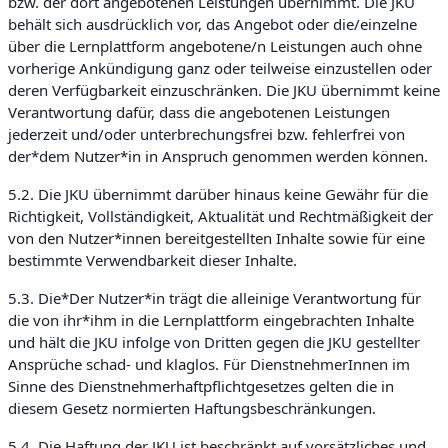
bzw. der dort angebotenen Leistungen übernimmt. Die JKU
behält sich ausdrücklich vor, das Angebot oder die/einzelne
über die Lernplattform angebotene/n Leistungen auch ohne
vorherige Ankündigung ganz oder teilweise einzustellen oder
deren Verfügbarkeit einzuschränken. Die JKU übernimmt keine
Verantwortung dafür, dass die angebotenen Leistungen
jederzeit und/oder unterbrechungsfrei bzw. fehlerfrei von
der*dem Nutzer*in in Anspruch genommen werden können.
5.2. Die JKU übernimmt darüber hinaus keine Gewähr für die
Richtigkeit, Vollständigkeit, Aktualität und Rechtmäßigkeit der
von den Nutzer*innen bereitgestellten Inhalte sowie für eine
bestimmte Verwendbarkeit dieser Inhalte.
5.3. Die*Der Nutzer*in trägt die alleinige Verantwortung für
die von ihr*ihm in die Lernplattform eingebrachten Inhalte
und hält die JKU infolge von Dritten gegen die JKU gestellter
Ansprüche schad- und klaglos. Für DienstnehmerInnen im
Sinne des Dienstnehmerhaftpflichtgesetzes gelten die in
diesem Gesetz normierten Haftungsbeschränkungen.
5.4. Die Haftung der JKU ist beschränkt auf vorsätzliches und