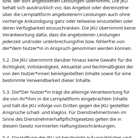
bzw. der dort angebotenen Leistungen übernimmt. Die JKU
behält sich ausdrücklich vor, das Angebot oder die/einzelne
über die Lernplattform angebotene/n Leistungen auch ohne
vorherige Ankündigung ganz oder teilweise einzustellen oder
deren Verfügbarkeit einzuschränken. Die JKU übernimmt keine
Verantwortung dafür, dass die angebotenen Leistungen
jederzeit und/oder unterbrechungsfrei bzw. fehlerfrei von
der*dem Nutzer*in in Anspruch genommen werden können.
5.2. Die JKU übernimmt darüber hinaus keine Gewähr für die
Richtigkeit, Vollständigkeit, Aktualität und Rechtmäßigkeit der
von den Nutzer*innen bereitgestellten Inhalte sowie für eine
bestimmte Verwendbarkeit dieser Inhalte.
5.3. Die*Der Nutzer*in trägt die alleinige Verantwortung für
die von ihr*ihm in die Lernplattform eingebrachten Inhalte
und hält die JKU infolge von Dritten gegen die JKU gestellter
Ansprüche schad- und klaglos. Für DienstnehmerInnen im
Sinne des Dienstnehmerhaftpflichtgesetzes gelten die in
diesem Gesetz normierten Haftungsbeschränkungen.
5.4. Die Haftung der JKU ist beschränkt auf vorsätzliches und