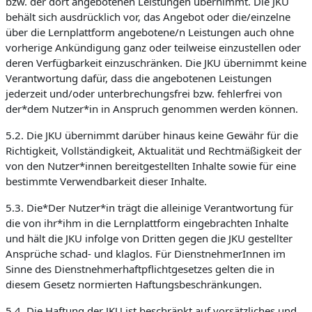
bzw. der dort angebotenen Leistungen übernimmt. Die JKU
behält sich ausdrücklich vor, das Angebot oder die/einzelne
über die Lernplattform angebotene/n Leistungen auch ohne
vorherige Ankündigung ganz oder teilweise einzustellen oder
deren Verfügbarkeit einzuschränken. Die JKU übernimmt keine
Verantwortung dafür, dass die angebotenen Leistungen
jederzeit und/oder unterbrechungsfrei bzw. fehlerfrei von
der*dem Nutzer*in in Anspruch genommen werden können.
5.2. Die JKU übernimmt darüber hinaus keine Gewähr für die
Richtigkeit, Vollständigkeit, Aktualität und Rechtmäßigkeit der
von den Nutzer*innen bereitgestellten Inhalte sowie für eine
bestimmte Verwendbarkeit dieser Inhalte.
5.3. Die*Der Nutzer*in trägt die alleinige Verantwortung für
die von ihr*ihm in die Lernplattform eingebrachten Inhalte
und hält die JKU infolge von Dritten gegen die JKU gestellter
Ansprüche schad- und klaglos. Für DienstnehmerInnen im
Sinne des Dienstnehmerhaftpflichtgesetzes gelten die in
diesem Gesetz normierten Haftungsbeschränkungen.
5.4. Die Haftung der JKU ist beschränkt auf vorsätzliches und