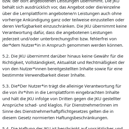
bzw. der dort angebotenen Leistungen übernimmt. Die JKU
behält sich ausdrücklich vor, das Angebot oder die/einzelne
über die Lernplattform angebotene/n Leistungen auch ohne
vorherige Ankündigung ganz oder teilweise einzustellen oder
deren Verfügbarkeit einzuschränken. Die JKU übernimmt keine
Verantwortung dafür, dass die angebotenen Leistungen
jederzeit und/oder unterbrechungsfrei bzw. fehlerfrei von
der*dem Nutzer*in in Anspruch genommen werden können.
5.2. Die JKU übernimmt darüber hinaus keine Gewähr für die
Richtigkeit, Vollständigkeit, Aktualität und Rechtmäßigkeit der
von den Nutzer*innen bereitgestellten Inhalte sowie für eine
bestimmte Verwendbarkeit dieser Inhalte.
5.3. Die*Der Nutzer*in trägt die alleinige Verantwortung für
die von ihr*ihm in die Lernplattform eingebrachten Inhalte
und hält die JKU infolge von Dritten gegen die JKU gestellter
Ansprüche schad- und klaglos. Für DienstnehmerInnen im
Sinne des Dienstnehmerhaftpflichtgesetzes gelten die in
diesem Gesetz normierten Haftungsbeschränkungen.
5.4. Die Haftung der JKU ist beschränkt auf vorsätzliches und