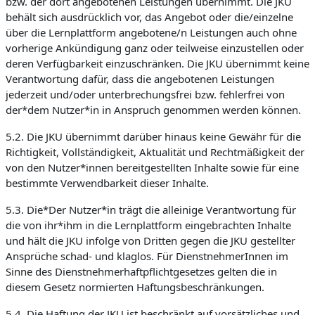
bzw. der dort angebotenen Leistungen übernimmt. Die JKU
behält sich ausdrücklich vor, das Angebot oder die/einzelne
über die Lernplattform angebotene/n Leistungen auch ohne
vorherige Ankündigung ganz oder teilweise einzustellen oder
deren Verfügbarkeit einzuschränken. Die JKU übernimmt keine
Verantwortung dafür, dass die angebotenen Leistungen
jederzeit und/oder unterbrechungsfrei bzw. fehlerfrei von
der*dem Nutzer*in in Anspruch genommen werden können.
5.2. Die JKU übernimmt darüber hinaus keine Gewähr für die
Richtigkeit, Vollständigkeit, Aktualität und Rechtmäßigkeit der
von den Nutzer*innen bereitgestellten Inhalte sowie für eine
bestimmte Verwendbarkeit dieser Inhalte.
5.3. Die*Der Nutzer*in trägt die alleinige Verantwortung für
die von ihr*ihm in die Lernplattform eingebrachten Inhalte
und hält die JKU infolge von Dritten gegen die JKU gestellter
Ansprüche schad- und klaglos. Für DienstnehmerInnen im
Sinne des Dienstnehmerhaftpflichtgesetzes gelten die in
diesem Gesetz normierten Haftungsbeschränkungen.
5.4. Die Haftung der JKU ist beschränkt auf vorsätzliches und