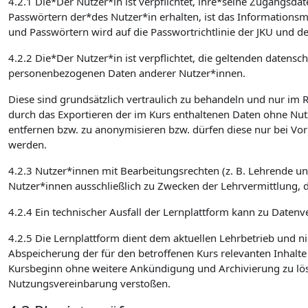
4.2.1 Die*Der Nutzer*in ist verpflichtet, ihre*seine Zugangsd
Passwörtern der*des Nutzer*in erhalten, ist das Informatio
und Passwörtern wird auf die Passwortrichtlinie der JKU und de
4.2.2 Die*Der Nutzer*in ist verpflichtet, die geltenden date
personenbezogenen Daten anderer Nutzer*innen.
Diese sind grundsätzlich vertraulich zu behandeln und nur im
durch das Exportieren der im Kurs enthaltenen Daten ohne Nut
entfernen bzw. zu anonymisieren bzw. dürfen diese nur bei Vo
werden.
4.2.3 Nutzer*innen mit Bearbeitungsrechten (z. B. Lehrende u
Nutzer*innen ausschließlich zu Zwecken der Lehrvermittlung, 
4.2.4 Ein technischer Ausfall der Lernplattform kann zu Datenve
4.2.5 Die Lernplattform dient dem aktuellen Lehrbetrieb und ni
Abspeicherung der für den betroffenen Kurs relevanten Inhalt
Kursbeginn ohne weitere Ankündigung und Archivierung zu lösch
Nutzungsvereinbarung verstoßen.