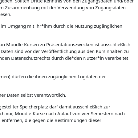
zugeben. Sollten Dritte Kenntnis von den Zugangsdaten und/oder
en. Im Zusammenhang mit der Verwendung von Zugangsdaten
iesen.
ere im Umgang mit ihr*ihm durch die Nutzung zugänglichen
on Moodle-Kursen zu Präsentationszwecken ist ausschließlich
Daten sind vor der Veröffentlichung aus den Kursinhalten zu
nden Datenschutzrechts durch die*den Nutzer*in verarbeitet
umen) dürfen die ihnen zugänglichen Logdaten der
ner Daten selbst verantwortlich.
stellter Speicherplatz darf damit ausschließlich zur
ch vor, Moodle-Kurse nach Ablauf von vier Semestern nach
zu entfernen, die gegen die Bestimmungen dieser