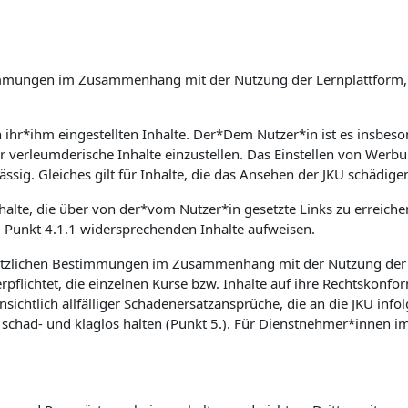
Bestimmungen im Zusammenhang mit der Nutzung der Lernplattfor
on ihr*ihm eingestellten Inhalte. Der*Dem Nutzer*in ist es insb
er verleumderische Inhalte einzustellen. Das Einstellen von Wer
ssig. Gleiches gilt für Inhalte, die das Ansehen der JKU schädige
nhalte, die über von der*vom Nutzer*in gesetzte Links zu erreich
m Punkt 4.1.1 widersprechenden Inhalte aufweisen.
etzlichen Bestimmungen im Zusammenhang mit der Nutzung der Le
flichtet, die einzelnen Kurse bzw. Inhalte auf ihre Rechtskonfor
sichtlich allfälliger Schadenersatzansprüche, die an die JKU inf
had- und klaglos halten (Punkt 5.). Für Dienstnehmer*innen im 