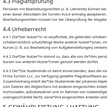
4.3 Plagiatsprüfung
Personen mit Bearbeitungsrechten (z. B. Lehrende) können bei d
einer dieser Aktivitäten die Turnitin-EULA einmalig akzeptieren
Bearbeitungsrechten müssen vor der Überprüfung der Abgabe auf
4.4 Urheberrecht
4.4.1 Die*Der Nutzer*in ist verpflichtet, die geltenden urhebe
Urheberrechtlich schutzfähige Werke anderer Nutzer*innen, in
Kurses (z. B. zur Bearbeitung von Aufgabenstellungen) verwen
4.4.2 Die*Der Nutzer*in stimmt zu, dass alle von ihr*ihm pers
Kursen von anderen Nutzer*innen genutzt werden dürfen.
4.4.3 Der*Die Studierende ist damit einverstanden, dass die v
Firma Turnitin LLC. zur Verfügung gestellte Plagiatssoftware au
Zusammenhang erteilt der*die Studierende der Johannes Kepler U
zum Zwecke des Abgleichens mit anderen eingereichten Arbeite
hochzuladen, aufzubewahren und im Rahmen von notwendigen Wa
uneingeschränkte Recht, seine*ihre eingereichten Arbeiten an