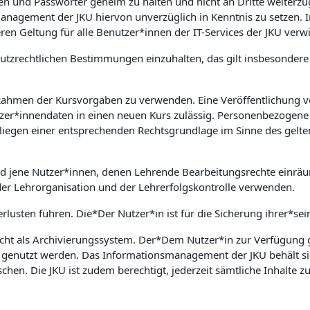
aten und Passwörter geheim zu halten und nicht an Dritte weiter
nsmanagement der JKU hiervon unverzüglich in Kenntnis zu setz
ren Geltung für alle Benutzer*innen der IT-Services der JKU verw
nschutzrechtlichen Bestimmungen einzuhalten, das gilt insbesond
 Rahmen der Kursvorgaben zu verwenden. Eine Veröffentlichung v
zer*innendaten in einen neuen Kurs zulässig. Personenbezogene 
rliegen einer entsprechenden Rechtsgrundlage im Sinne des gelte
nd jene Nutzer*innen, denen Lehrende Bearbeitungsrechte einrä
der Lehrorganisation und der Lehrerfolgskontrolle verwenden.
rlusten führen. Die*Der Nutzer*in ist für die Sicherung ihrer*sei
cht als Archivierungssystem. Der*Dem Nutzer*in zur Verfügung ge
e genutzt werden. Das Informationsmanagement der JKU behält si
en. Die JKU ist zudem berechtigt, jederzeit sämtliche Inhalte 