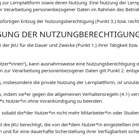
zur Lernplattform sowie deren Nutzung. Eine Nutzung der Lernp
 Verarbeitung personenbezogener Daten im Rahmen des Betriebs
fortigen Entzug der Nutzungsberechtigung (Punkt 3.) bzw. rechtl
IGUNG DER NUTZUNGBERECHTIGUN
 der JKU für die Dauer und Zwecke (Punkt 1.) ihrer Tätigkeit bzw
Nutzer*innen“), kann ausnahmsweise eine Nutzungsberechtigung er
zur Verarbeitung personenbezogener Daten gilt Punkt 2. entsp
 insbesondere die private Nutzung der Lernplattform, ist unzuläs
en, indem sie*er gegen die allgemeinen Verhaltensregeln (4.1) ver
ser*s Nutzer*in ohne Vorankündigung zu beenden.
, sobald die*der Nutzer*in nicht mehr Mitarbeiter*in oder Studie
 die JKU berechtigt, die von der*dem Nutzer*in eingestellten Inha
n und für eine dauerhafte Sicherstellung ihrer Verfügbarkeit sich