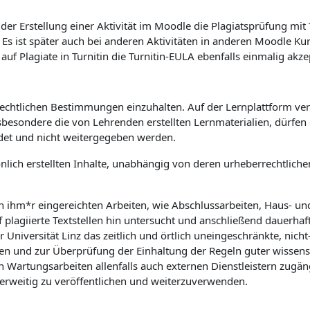
er Erstellung einer Aktivität im Moodle die Plagiatsprüfung mit
. Es ist später auch bei anderen Aktivitäten in anderen Moodle K
 Plagiate in Turnitin die Turnitin-EULA ebenfalls einmalig akze
rrechtlichen Bestimmungen einzuhalten. Auf der Lernplattform verö
sbesondere die von Lehrenden erstellten Lernmaterialien, dürfe
det und nicht weitergegeben werden.
önlich erstellten Inhalte, unabhängig von deren urheberrechtlic
on ihm*r eingereichten Arbeiten, wie Abschlussarbeiten, Haus- u
f plagiierte Textstellen hin untersucht und anschließend dauerhaf
niversität Linz das zeitlich und örtlich uneingeschränkte, nicht-
n und zur Überprüfung der Einhaltung der Regeln guter wissensch
rtungsarbeiten allenfalls auch externen Dienstleistern zugäng
derweitig zu veröffentlichen und weiterzuverwenden.