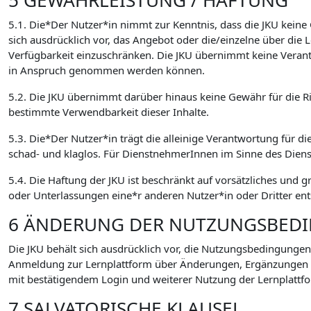
5 GEWÄHRLEISTUNG / HAFTUNG
5.1. Die*Der Nutzer*in nimmt zur Kenntnis, dass die JKU keine
sich ausdrücklich vor, das Angebot oder die/einzelne über di
Verfügbarkeit einzuschränken. Die JKU übernimmt keine Verant
in Anspruch genommen werden können.
5.2. Die JKU übernimmt darüber hinaus keine Gewähr für die Ric
bestimmte Verwendbarkeit dieser Inhalte.
5.3. Die*Der Nutzer*in trägt die alleinige Verantwortung für di
schad- und klaglos. Für DienstnehmerInnen im Sinne des Dien
5.4. Die Haftung der JKU ist beschränkt auf vorsätzliches und 
oder Unterlassungen eine*r anderen Nutzer*in oder Dritter ent
6 ÄNDERUNG DER NUTZUNGSBED
Die JKU behält sich ausdrücklich vor, die Nutzungsbedingungen
Anmeldung zur Lernplattform über Änderungen, Ergänzungen
mit bestätigendem Login und weiterer Nutzung der Lernplattfo
7 SALVATORISCHE KLAUSEL