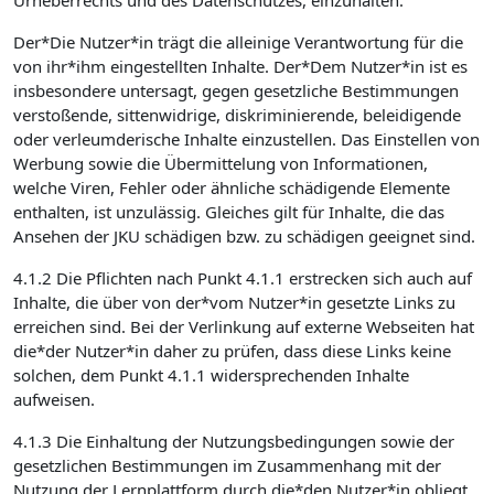
Urheberrechts und des Datenschutzes, einzuhalten.
Der*Die Nutzer*in trägt die alleinige Verantwortung für die
von ihr*ihm eingestellten Inhalte. Der*Dem Nutzer*in ist es
insbesondere untersagt, gegen gesetzliche Bestimmungen
verstoßende, sittenwidrige, diskriminierende, beleidigende
oder verleumderische Inhalte einzustellen. Das Einstellen von
Werbung sowie die Übermittelung von Informationen,
welche Viren, Fehler oder ähnliche schädigende Elemente
enthalten, ist unzulässig. Gleiches gilt für Inhalte, die das
Ansehen der JKU schädigen bzw. zu schädigen geeignet sind.
4.1.2 Die Pflichten nach Punkt 4.1.1 erstrecken sich auch auf
Inhalte, die über von der*vom Nutzer*in gesetzte Links zu
erreichen sind. Bei der Verlinkung auf externe Webseiten hat
die*der Nutzer*in daher zu prüfen, dass diese Links keine
solchen, dem Punkt 4.1.1 widersprechenden Inhalte
aufweisen.
4.1.3 Die Einhaltung der Nutzungsbedingungen sowie der
gesetzlichen Bestimmungen im Zusammenhang mit der
Nutzung der Lernplattform durch die*den Nutzer*in obliegt