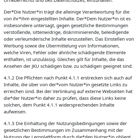
Urheberrechts und des Datenschutzes, einzuhalten.
Der*Die Nutzer*in trägt die alleinige Verantwortung für die
von ihr*ihm eingestellten Inhalte. Der*Dem Nutzer*in ist es
insbesondere untersagt, gegen gesetzliche Bestimmungen
verstoßende, sittenwidrige, diskriminierende, beleidigende
oder verleumderische Inhalte einzustellen. Das Einstellen von
Werbung sowie die Übermittelung von Informationen,
welche Viren, Fehler oder ähnliche schädigende Elemente
enthalten, ist unzulässig. Gleiches gilt für Inhalte, die das
Ansehen der JKU schädigen bzw. zu schädigen geeignet sind.
4.1.2 Die Pflichten nach Punkt 4.1.1 erstrecken sich auch auf
Inhalte, die über von der*vom Nutzer*in gesetzte Links zu
erreichen sind. Bei der Verlinkung auf externe Webseiten hat
die*der Nutzer*in daher zu prüfen, dass diese Links keine
solchen, dem Punkt 4.1.1 widersprechenden Inhalte
aufweisen.
4.1.3 Die Einhaltung der Nutzungsbedingungen sowie der
gesetzlichen Bestimmungen im Zusammenhang mit der
Nutzung der Lernplattform durch die*den Nutzer*in obliegt