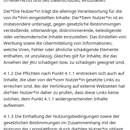
Urheberrechts und des Datenschutzes, einzuhalten.
Der*Die Nutzer*in trägt die alleinige Verantwortung für die
von ihr*ihm eingestellten Inhalte. Der*Dem Nutzer*in ist es
insbesondere untersagt, gegen gesetzliche Bestimmungen
verstoßende, sittenwidrige, diskriminierende, beleidigende
oder verleumderische Inhalte einzustellen. Das Einstellen von
Werbung sowie die Übermittelung von Informationen,
welche Viren, Fehler oder ähnliche schädigende Elemente
enthalten, ist unzulässig. Gleiches gilt für Inhalte, die das
Ansehen der JKU schädigen bzw. zu schädigen geeignet sind.
4.1.2 Die Pflichten nach Punkt 4.1.1 erstrecken sich auch auf
Inhalte, die über von der*vom Nutzer*in gesetzte Links zu
erreichen sind. Bei der Verlinkung auf externe Webseiten hat
die*der Nutzer*in daher zu prüfen, dass diese Links keine
solchen, dem Punkt 4.1.1 widersprechenden Inhalte
aufweisen.
4.1.3 Die Einhaltung der Nutzungsbedingungen sowie der
gesetzlichen Bestimmungen im Zusammenhang mit der
Nutzung der Lernplattform durch die*den Nutzer*in obliegt