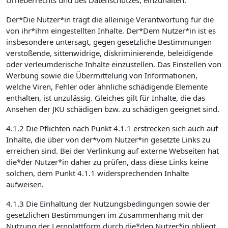
Urheberrechts und des Datenschutzes, einzuhalten.
Der*Die Nutzer*in trägt die alleinige Verantwortung für die
von ihr*ihm eingestellten Inhalte. Der*Dem Nutzer*in ist es
insbesondere untersagt, gegen gesetzliche Bestimmungen
verstoßende, sittenwidrige, diskriminierende, beleidigende
oder verleumderische Inhalte einzustellen. Das Einstellen von
Werbung sowie die Übermittelung von Informationen,
welche Viren, Fehler oder ähnliche schädigende Elemente
enthalten, ist unzulässig. Gleiches gilt für Inhalte, die das
Ansehen der JKU schädigen bzw. zu schädigen geeignet sind.
4.1.2 Die Pflichten nach Punkt 4.1.1 erstrecken sich auch auf
Inhalte, die über von der*vom Nutzer*in gesetzte Links zu
erreichen sind. Bei der Verlinkung auf externe Webseiten hat
die*der Nutzer*in daher zu prüfen, dass diese Links keine
solchen, dem Punkt 4.1.1 widersprechenden Inhalte
aufweisen.
4.1.3 Die Einhaltung der Nutzungsbedingungen sowie der
gesetzlichen Bestimmungen im Zusammenhang mit der
Nutzung der Lernplattform durch die*den Nutzer*in obliegt