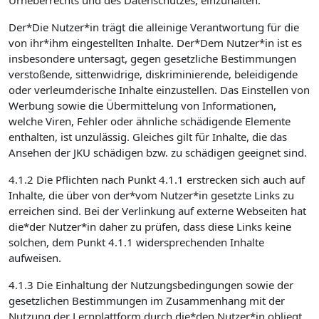
Urheberrechts und des Datenschutzes, einzuhalten.
Der*Die Nutzer*in trägt die alleinige Verantwortung für die
von ihr*ihm eingestellten Inhalte. Der*Dem Nutzer*in ist es
insbesondere untersagt, gegen gesetzliche Bestimmungen
verstoßende, sittenwidrige, diskriminierende, beleidigende
oder verleumderische Inhalte einzustellen. Das Einstellen von
Werbung sowie die Übermittelung von Informationen,
welche Viren, Fehler oder ähnliche schädigende Elemente
enthalten, ist unzulässig. Gleiches gilt für Inhalte, die das
Ansehen der JKU schädigen bzw. zu schädigen geeignet sind.
4.1.2 Die Pflichten nach Punkt 4.1.1 erstrecken sich auch auf
Inhalte, die über von der*vom Nutzer*in gesetzte Links zu
erreichen sind. Bei der Verlinkung auf externe Webseiten hat
die*der Nutzer*in daher zu prüfen, dass diese Links keine
solchen, dem Punkt 4.1.1 widersprechenden Inhalte
aufweisen.
4.1.3 Die Einhaltung der Nutzungsbedingungen sowie der
gesetzlichen Bestimmungen im Zusammenhang mit der
Nutzung der Lernplattform durch die*den Nutzer*in obliegt