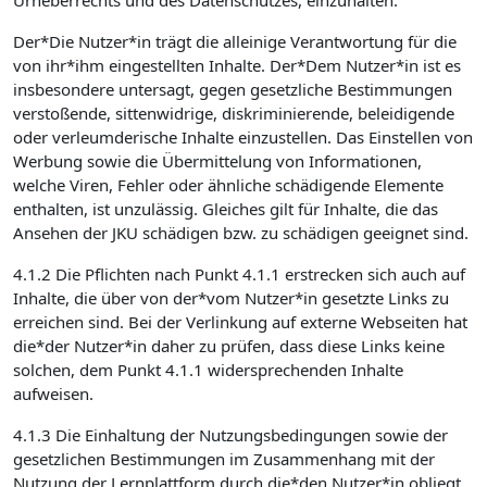
Urheberrechts und des Datenschutzes, einzuhalten.
Der*Die Nutzer*in trägt die alleinige Verantwortung für die
von ihr*ihm eingestellten Inhalte. Der*Dem Nutzer*in ist es
insbesondere untersagt, gegen gesetzliche Bestimmungen
verstoßende, sittenwidrige, diskriminierende, beleidigende
oder verleumderische Inhalte einzustellen. Das Einstellen von
Werbung sowie die Übermittelung von Informationen,
welche Viren, Fehler oder ähnliche schädigende Elemente
enthalten, ist unzulässig. Gleiches gilt für Inhalte, die das
Ansehen der JKU schädigen bzw. zu schädigen geeignet sind.
4.1.2 Die Pflichten nach Punkt 4.1.1 erstrecken sich auch auf
Inhalte, die über von der*vom Nutzer*in gesetzte Links zu
erreichen sind. Bei der Verlinkung auf externe Webseiten hat
die*der Nutzer*in daher zu prüfen, dass diese Links keine
solchen, dem Punkt 4.1.1 widersprechenden Inhalte
aufweisen.
4.1.3 Die Einhaltung der Nutzungsbedingungen sowie der
gesetzlichen Bestimmungen im Zusammenhang mit der
Nutzung der Lernplattform durch die*den Nutzer*in obliegt