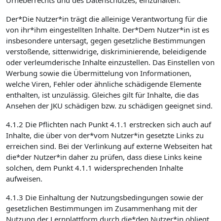
Urheberrechts und des Datenschutzes, einzuhalten.
Der*Die Nutzer*in trägt die alleinige Verantwortung für die
von ihr*ihm eingestellten Inhalte. Der*Dem Nutzer*in ist es
insbesondere untersagt, gegen gesetzliche Bestimmungen
verstoßende, sittenwidrige, diskriminierende, beleidigende
oder verleumderische Inhalte einzustellen. Das Einstellen von
Werbung sowie die Übermittelung von Informationen,
welche Viren, Fehler oder ähnliche schädigende Elemente
enthalten, ist unzulässig. Gleiches gilt für Inhalte, die das
Ansehen der JKU schädigen bzw. zu schädigen geeignet sind.
4.1.2 Die Pflichten nach Punkt 4.1.1 erstrecken sich auch auf
Inhalte, die über von der*vom Nutzer*in gesetzte Links zu
erreichen sind. Bei der Verlinkung auf externe Webseiten hat
die*der Nutzer*in daher zu prüfen, dass diese Links keine
solchen, dem Punkt 4.1.1 widersprechenden Inhalte
aufweisen.
4.1.3 Die Einhaltung der Nutzungsbedingungen sowie der
gesetzlichen Bestimmungen im Zusammenhang mit der
Nutzung der Lernplattform durch die*den Nutzer*in obliegt