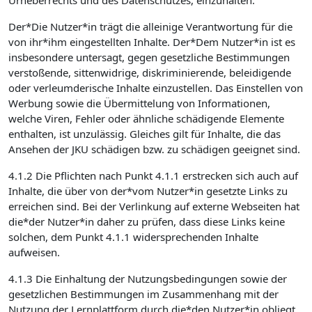
Urheberrechts und des Datenschutzes, einzuhalten.
Der*Die Nutzer*in trägt die alleinige Verantwortung für die
von ihr*ihm eingestellten Inhalte. Der*Dem Nutzer*in ist es
insbesondere untersagt, gegen gesetzliche Bestimmungen
verstoßende, sittenwidrige, diskriminierende, beleidigende
oder verleumderische Inhalte einzustellen. Das Einstellen von
Werbung sowie die Übermittelung von Informationen,
welche Viren, Fehler oder ähnliche schädigende Elemente
enthalten, ist unzulässig. Gleiches gilt für Inhalte, die das
Ansehen der JKU schädigen bzw. zu schädigen geeignet sind.
4.1.2 Die Pflichten nach Punkt 4.1.1 erstrecken sich auch auf
Inhalte, die über von der*vom Nutzer*in gesetzte Links zu
erreichen sind. Bei der Verlinkung auf externe Webseiten hat
die*der Nutzer*in daher zu prüfen, dass diese Links keine
solchen, dem Punkt 4.1.1 widersprechenden Inhalte
aufweisen.
4.1.3 Die Einhaltung der Nutzungsbedingungen sowie der
gesetzlichen Bestimmungen im Zusammenhang mit der
Nutzung der Lernplattform durch die*den Nutzer*in obliegt