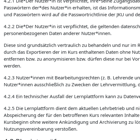
4.2.1 Die*Der Nutzer*in ist verpflichtet, ihre*seine Zugangsd
Passwörtern der*des Nutzer*in erhalten, ist das Informatio
und Passwörtern wird auf die Passwortrichtlinie der JKU und de
4.2.2 Die*Der Nutzer*in ist verpflichtet, die geltenden date
personenbezogenen Daten anderer Nutzer*innen.
Diese sind grundsätzlich vertraulich zu behandeln und nur im
durch das Exportieren der im Kurs enthaltenen Daten ohne Nut
entfernen bzw. zu anonymisieren bzw. dürfen diese nur bei Vo
werden.
4.2.3 Nutzer*innen mit Bearbeitungsrechten (z. B. Lehrende u
Nutzer*innen ausschließlich zu Zwecken der Lehrvermittlung, 
4.2.4 Ein technischer Ausfall der Lernplattform kann zu Datenve
4.2.5 Die Lernplattform dient dem aktuellen Lehrbetrieb und ni
Abspeicherung der für den betroffenen Kurs relevanten Inhalt
Kursbeginn ohne weitere Ankündigung und Archivierung zu lösch
Nutzungsvereinbarung verstoßen.