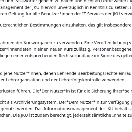
aten und Passwörter geheim zu halten und nicht an Dritte weiter
nsmanagement der JKU hiervon unverzüglich in Kenntnis zu setz
ren Geltung für alle Benutzer*innen der IT-Services der JKU verw
nschutzrechtlichen Bestimmungen einzuhalten, das gilt insbesond
 Rahmen der Kursvorgaben zu verwenden. Eine Veröffentlichung v
zer*innendaten in einen neuen Kurs zulässig. Personenbezogene 
rliegen einer entsprechenden Rechtsgrundlage im Sinne des gelte
nd jene Nutzer*innen, denen Lehrende Bearbeitungsrechte einrä
der Lehrorganisation und der Lehrerfolgskontrolle verwenden.
rlusten führen. Die*Der Nutzer*in ist für die Sicherung ihrer*sei
cht als Archivierungssystem. Der*Dem Nutzer*in zur Verfügung ge
e genutzt werden. Das Informationsmanagement der JKU behält si
en. Die JKU ist zudem berechtigt, jederzeit sämtliche Inhalte 