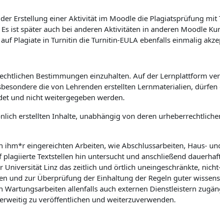
er Erstellung einer Aktivität im Moodle die Plagiatsprüfung mit
. Es ist später auch bei anderen Aktivitäten in anderen Moodle K
 Plagiate in Turnitin die Turnitin-EULA ebenfalls einmalig akze
rrechtlichen Bestimmungen einzuhalten. Auf der Lernplattform verö
sbesondere die von Lehrenden erstellten Lernmaterialien, dürfe
det und nicht weitergegeben werden.
önlich erstellten Inhalte, unabhängig von deren urheberrechtlic
on ihm*r eingereichten Arbeiten, wie Abschlussarbeiten, Haus- u
f plagiierte Textstellen hin untersucht und anschließend dauerhaf
niversität Linz das zeitlich und örtlich uneingeschränkte, nicht-
n und zur Überprüfung der Einhaltung der Regeln guter wissensch
rtungsarbeiten allenfalls auch externen Dienstleistern zugäng
derweitig zu veröffentlichen und weiterzuverwenden.