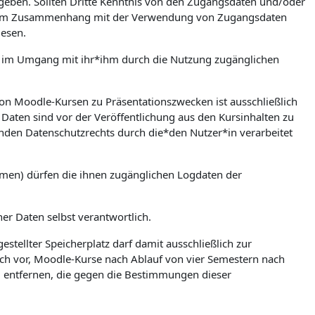
zugeben. Sollten Dritte Kenntnis von den Zugangsdaten und/oder
en. Im Zusammenhang mit der Verwendung von Zugangsdaten
iesen.
ere im Umgang mit ihr*ihm durch die Nutzung zugänglichen
on Moodle-Kursen zu Präsentationszwecken ist ausschließlich
Daten sind vor der Veröffentlichung aus den Kursinhalten zu
nden Datenschutzrechts durch die*den Nutzer*in verarbeitet
umen) dürfen die ihnen zugänglichen Logdaten der
ner Daten selbst verantwortlich.
stellter Speicherplatz darf damit ausschließlich zur
ch vor, Moodle-Kurse nach Ablauf von vier Semestern nach
zu entfernen, die gegen die Bestimmungen dieser