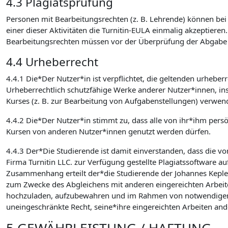
4.3 Plagiatsprüfung
Personen mit Bearbeitungsrechten (z. B. Lehrende) können bei d
einer dieser Aktivitäten die Turnitin-EULA einmalig akzeptieren
Bearbeitungsrechten müssen vor der Überprüfung der Abgabe auf
4.4 Urheberrecht
4.4.1 Die*Der Nutzer*in ist verpflichtet, die geltenden urhebe
Urheberrechtlich schutzfähige Werke anderer Nutzer*innen, in
Kurses (z. B. zur Bearbeitung von Aufgabenstellungen) verwen
4.4.2 Die*Der Nutzer*in stimmt zu, dass alle von ihr*ihm pers
Kursen von anderen Nutzer*innen genutzt werden dürfen.
4.4.3 Der*Die Studierende ist damit einverstanden, dass die v
Firma Turnitin LLC. zur Verfügung gestellte Plagiatssoftware au
Zusammenhang erteilt der*die Studierende der Johannes Kepler U
zum Zwecke des Abgleichens mit anderen eingereichten Arbeite
hochzuladen, aufzubewahren und im Rahmen von notwendigen Wa
uneingeschränkte Recht, seine*ihre eingereichten Arbeiten an