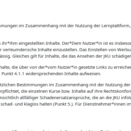
Bestimmungen im Zusammenhang mit der Nutzung der Lernplattfor
on ihr*ihm eingestellten Inhalte. Der*Dem Nutzer*in ist es insb
er verleumderische Inhalte einzustellen. Das Einstellen von Wer
ssig. Gleiches gilt für Inhalte, die das Ansehen der JKU schädige
nhalte, die über von der*vom Nutzer*in gesetzte Links zu erreich
m Punkt 4.1.1 widersprechenden Inhalte aufweisen.
etzlichen Bestimmungen im Zusammenhang mit der Nutzung der Le
flichtet, die einzelnen Kurse bzw. Inhalte auf ihre Rechtskonfor
sichtlich allfälliger Schadenersatzansprüche, die an die JKU inf
had- und klaglos halten (Punkt 5.). Für Dienstnehmer*innen im 