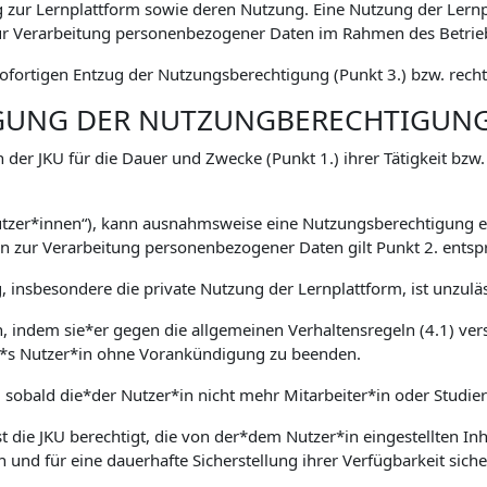
zur Lernplattform sowie deren Nutzung. Eine Nutzung der Lernp
 Verarbeitung personenbezogener Daten im Rahmen des Betriebs
fortigen Entzug der Nutzungsberechtigung (Punkt 3.) bzw. rechtl
IGUNG DER NUTZUNGBERECHTIGUN
 der JKU für die Dauer und Zwecke (Punkt 1.) ihrer Tätigkeit bzw
Nutzer*innen“), kann ausnahmsweise eine Nutzungsberechtigung er
zur Verarbeitung personenbezogener Daten gilt Punkt 2. entsp
 insbesondere die private Nutzung der Lernplattform, ist unzuläs
en, indem sie*er gegen die allgemeinen Verhaltensregeln (4.1) ver
ser*s Nutzer*in ohne Vorankündigung zu beenden.
, sobald die*der Nutzer*in nicht mehr Mitarbeiter*in oder Studie
 die JKU berechtigt, die von der*dem Nutzer*in eingestellten Inha
n und für eine dauerhafte Sicherstellung ihrer Verfügbarkeit sich