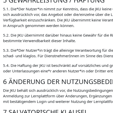
5 GEWÄHRLEISTUNG / HAFTUNG
5.1. Die*Der Nutzer*in nimmt zur Kenntnis, dass die JKU keine
sich ausdrücklich vor, das Angebot oder die/einzelne über di
Verfügbarkeit einzuschränken. Die JKU übernimmt keine Verant
in Anspruch genommen werden können.
5.2. Die JKU übernimmt darüber hinaus keine Gewähr für die Ric
bestimmte Verwendbarkeit dieser Inhalte.
5.3. Die*Der Nutzer*in trägt die alleinige Verantwortung für di
schad- und klaglos. Für DienstnehmerInnen im Sinne des Dien
5.4. Die Haftung der JKU ist beschränkt auf vorsätzliches und 
oder Unterlassungen eine*r anderen Nutzer*in oder Dritter ent
6 ÄNDERUNG DER NUTZUNGSBED
Die JKU behält sich ausdrücklich vor, die Nutzungsbedingungen
Anmeldung zur Lernplattform über Änderungen, Ergänzungen
mit bestätigendem Login und weiterer Nutzung der Lernplattfo
7 SALVATORISCHE KLAUSEL