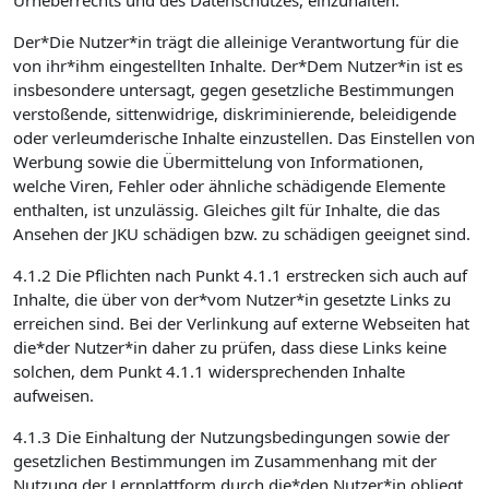
Urheberrechts und des Datenschutzes, einzuhalten.
Der*Die Nutzer*in trägt die alleinige Verantwortung für die
von ihr*ihm eingestellten Inhalte. Der*Dem Nutzer*in ist es
insbesondere untersagt, gegen gesetzliche Bestimmungen
verstoßende, sittenwidrige, diskriminierende, beleidigende
oder verleumderische Inhalte einzustellen. Das Einstellen von
Werbung sowie die Übermittelung von Informationen,
welche Viren, Fehler oder ähnliche schädigende Elemente
enthalten, ist unzulässig. Gleiches gilt für Inhalte, die das
Ansehen der JKU schädigen bzw. zu schädigen geeignet sind.
4.1.2 Die Pflichten nach Punkt 4.1.1 erstrecken sich auch auf
Inhalte, die über von der*vom Nutzer*in gesetzte Links zu
erreichen sind. Bei der Verlinkung auf externe Webseiten hat
die*der Nutzer*in daher zu prüfen, dass diese Links keine
solchen, dem Punkt 4.1.1 widersprechenden Inhalte
aufweisen.
4.1.3 Die Einhaltung der Nutzungsbedingungen sowie der
gesetzlichen Bestimmungen im Zusammenhang mit der
Nutzung der Lernplattform durch die*den Nutzer*in obliegt