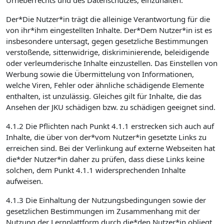
Urheberrechts und des Datenschutzes, einzuhalten.
Der*Die Nutzer*in trägt die alleinige Verantwortung für die
von ihr*ihm eingestellten Inhalte. Der*Dem Nutzer*in ist es
insbesondere untersagt, gegen gesetzliche Bestimmungen
verstoßende, sittenwidrige, diskriminierende, beleidigende
oder verleumderische Inhalte einzustellen. Das Einstellen von
Werbung sowie die Übermittelung von Informationen,
welche Viren, Fehler oder ähnliche schädigende Elemente
enthalten, ist unzulässig. Gleiches gilt für Inhalte, die das
Ansehen der JKU schädigen bzw. zu schädigen geeignet sind.
4.1.2 Die Pflichten nach Punkt 4.1.1 erstrecken sich auch auf
Inhalte, die über von der*vom Nutzer*in gesetzte Links zu
erreichen sind. Bei der Verlinkung auf externe Webseiten hat
die*der Nutzer*in daher zu prüfen, dass diese Links keine
solchen, dem Punkt 4.1.1 widersprechenden Inhalte
aufweisen.
4.1.3 Die Einhaltung der Nutzungsbedingungen sowie der
gesetzlichen Bestimmungen im Zusammenhang mit der
Nutzung der Lernplattform durch die*den Nutzer*in obliegt