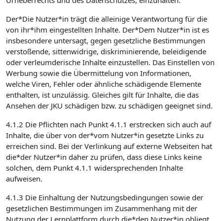
Urheberrechts und des Datenschutzes, einzuhalten.
Der*Die Nutzer*in trägt die alleinige Verantwortung für die
von ihr*ihm eingestellten Inhalte. Der*Dem Nutzer*in ist es
insbesondere untersagt, gegen gesetzliche Bestimmungen
verstoßende, sittenwidrige, diskriminierende, beleidigende
oder verleumderische Inhalte einzustellen. Das Einstellen von
Werbung sowie die Übermittelung von Informationen,
welche Viren, Fehler oder ähnliche schädigende Elemente
enthalten, ist unzulässig. Gleiches gilt für Inhalte, die das
Ansehen der JKU schädigen bzw. zu schädigen geeignet sind.
4.1.2 Die Pflichten nach Punkt 4.1.1 erstrecken sich auch auf
Inhalte, die über von der*vom Nutzer*in gesetzte Links zu
erreichen sind. Bei der Verlinkung auf externe Webseiten hat
die*der Nutzer*in daher zu prüfen, dass diese Links keine
solchen, dem Punkt 4.1.1 widersprechenden Inhalte
aufweisen.
4.1.3 Die Einhaltung der Nutzungsbedingungen sowie der
gesetzlichen Bestimmungen im Zusammenhang mit der
Nutzung der Lernplattform durch die*den Nutzer*in obliegt