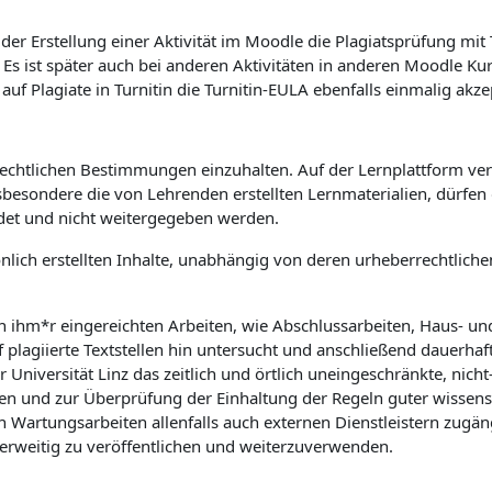
er Erstellung einer Aktivität im Moodle die Plagiatsprüfung mit
. Es ist später auch bei anderen Aktivitäten in anderen Moodle K
 Plagiate in Turnitin die Turnitin-EULA ebenfalls einmalig akze
rrechtlichen Bestimmungen einzuhalten. Auf der Lernplattform verö
sbesondere die von Lehrenden erstellten Lernmaterialien, dürfe
det und nicht weitergegeben werden.
önlich erstellten Inhalte, unabhängig von deren urheberrechtlic
on ihm*r eingereichten Arbeiten, wie Abschlussarbeiten, Haus- u
f plagiierte Textstellen hin untersucht und anschließend dauerhaf
niversität Linz das zeitlich und örtlich uneingeschränkte, nicht-
n und zur Überprüfung der Einhaltung der Regeln guter wissensch
rtungsarbeiten allenfalls auch externen Dienstleistern zugäng
derweitig zu veröffentlichen und weiterzuverwenden.