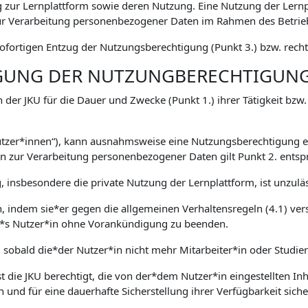
zur Lernplattform sowie deren Nutzung. Eine Nutzung der Lernp
 Verarbeitung personenbezogener Daten im Rahmen des Betriebs
fortigen Entzug der Nutzungsberechtigung (Punkt 3.) bzw. rechtl
IGUNG DER NUTZUNGBERECHTIGUN
 der JKU für die Dauer und Zwecke (Punkt 1.) ihrer Tätigkeit bzw
Nutzer*innen“), kann ausnahmsweise eine Nutzungsberechtigung er
zur Verarbeitung personenbezogener Daten gilt Punkt 2. entsp
 insbesondere die private Nutzung der Lernplattform, ist unzuläs
en, indem sie*er gegen die allgemeinen Verhaltensregeln (4.1) ver
ser*s Nutzer*in ohne Vorankündigung zu beenden.
, sobald die*der Nutzer*in nicht mehr Mitarbeiter*in oder Studie
 die JKU berechtigt, die von der*dem Nutzer*in eingestellten Inha
n und für eine dauerhafte Sicherstellung ihrer Verfügbarkeit sich