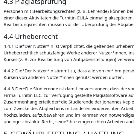
4.3 Plagiatsprüfung
Personen mit Bearbeitungsrechten (z. B. Lehrende) können bei d
einer dieser Aktivitäten die Turnitin-EULA einmalig akzeptieren
Bearbeitungsrechten müssen vor der Überprüfung der Abgabe auf
4.4 Urheberrecht
4.4.1 Die*Der Nutzer*in ist verpflichtet, die geltenden urhebe
Urheberrechtlich schutzfähige Werke anderer Nutzer*innen, in
Kurses (z. B. zur Bearbeitung von Aufgabenstellungen) verwen
4.4.2 Die*Der Nutzer*in stimmt zu, dass alle von ihr*ihm pers
Kursen von anderen Nutzer*innen genutzt werden dürfen.
4.4.3 Der*Die Studierende ist damit einverstanden, dass die v
Firma Turnitin LLC. zur Verfügung gestellte Plagiatssoftware au
Zusammenhang erteilt der*die Studierende der Johannes Kepler U
zum Zwecke des Abgleichens mit anderen eingereichten Arbeite
hochzuladen, aufzubewahren und im Rahmen von notwendigen Wa
uneingeschränkte Recht, seine*ihre eingereichten Arbeiten an