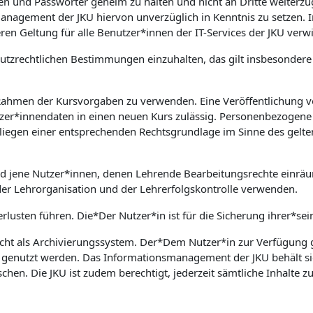
aten und Passwörter geheim zu halten und nicht an Dritte weiter
nsmanagement der JKU hiervon unverzüglich in Kenntnis zu setz
ren Geltung für alle Benutzer*innen der IT-Services der JKU verw
nschutzrechtlichen Bestimmungen einzuhalten, das gilt insbesond
 Rahmen der Kursvorgaben zu verwenden. Eine Veröffentlichung v
zer*innendaten in einen neuen Kurs zulässig. Personenbezogene 
rliegen einer entsprechenden Rechtsgrundlage im Sinne des gelte
nd jene Nutzer*innen, denen Lehrende Bearbeitungsrechte einrä
der Lehrorganisation und der Lehrerfolgskontrolle verwenden.
rlusten führen. Die*Der Nutzer*in ist für die Sicherung ihrer*sei
cht als Archivierungssystem. Der*Dem Nutzer*in zur Verfügung ge
e genutzt werden. Das Informationsmanagement der JKU behält si
en. Die JKU ist zudem berechtigt, jederzeit sämtliche Inhalte 