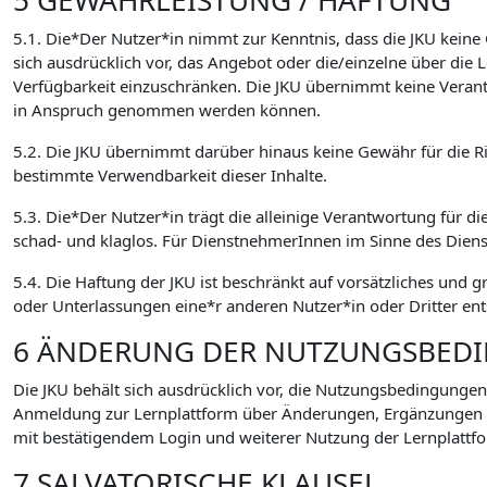
5 GEWÄHRLEISTUNG / HAFTUNG
5.1. Die*Der Nutzer*in nimmt zur Kenntnis, dass die JKU keine
sich ausdrücklich vor, das Angebot oder die/einzelne über di
Verfügbarkeit einzuschränken. Die JKU übernimmt keine Verant
in Anspruch genommen werden können.
5.2. Die JKU übernimmt darüber hinaus keine Gewähr für die Ric
bestimmte Verwendbarkeit dieser Inhalte.
5.3. Die*Der Nutzer*in trägt die alleinige Verantwortung für di
schad- und klaglos. Für DienstnehmerInnen im Sinne des Dien
5.4. Die Haftung der JKU ist beschränkt auf vorsätzliches und 
oder Unterlassungen eine*r anderen Nutzer*in oder Dritter ent
6 ÄNDERUNG DER NUTZUNGSBED
Die JKU behält sich ausdrücklich vor, die Nutzungsbedingungen
Anmeldung zur Lernplattform über Änderungen, Ergänzungen
mit bestätigendem Login und weiterer Nutzung der Lernplattfo
7 SALVATORISCHE KLAUSEL