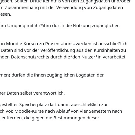
zugeben. Sollten Dritte Kenntnis von den Zugangsdaten und/oder
en. Im Zusammenhang mit der Verwendung von Zugangsdaten
iesen.
ere im Umgang mit ihr*ihm durch die Nutzung zugänglichen
on Moodle-Kursen zu Präsentationszwecken ist ausschließlich
Daten sind vor der Veröffentlichung aus den Kursinhalten zu
nden Datenschutzrechts durch die*den Nutzer*in verarbeitet
umen) dürfen die ihnen zugänglichen Logdaten der
ner Daten selbst verantwortlich.
stellter Speicherplatz darf damit ausschließlich zur
ch vor, Moodle-Kurse nach Ablauf von vier Semestern nach
zu entfernen, die gegen die Bestimmungen dieser