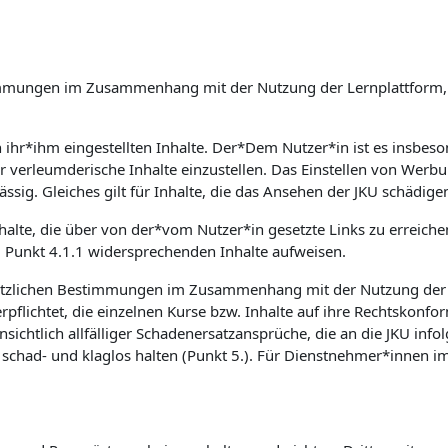
Bestimmungen im Zusammenhang mit der Nutzung der Lernplattfor
on ihr*ihm eingestellten Inhalte. Der*Dem Nutzer*in ist es insb
er verleumderische Inhalte einzustellen. Das Einstellen von Wer
ssig. Gleiches gilt für Inhalte, die das Ansehen der JKU schädige
nhalte, die über von der*vom Nutzer*in gesetzte Links zu erreich
m Punkt 4.1.1 widersprechenden Inhalte aufweisen.
etzlichen Bestimmungen im Zusammenhang mit der Nutzung der Le
flichtet, die einzelnen Kurse bzw. Inhalte auf ihre Rechtskonfor
sichtlich allfälliger Schadenersatzansprüche, die an die JKU inf
had- und klaglos halten (Punkt 5.). Für Dienstnehmer*innen im 