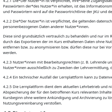
4.2.1 Die*Der Nutzer*in ist verpflichtet, ihre*seine Zugangsd
Passwörtern der*des Nutzer*in erhalten, ist das Informatio
und Passwörtern wird auf die Passwortrichtlinie der JKU und de
4.2.2 Die*Der Nutzer*in ist verpflichtet, die geltenden date
personenbezogenen Daten anderer Nutzer*innen.
Diese sind grundsätzlich vertraulich zu behandeln und nur im
durch das Exportieren der im Kurs enthaltenen Daten ohne Nut
entfernen bzw. zu anonymisieren bzw. dürfen diese nur bei Vo
werden.
4.2.3 Nutzer*innen mit Bearbeitungsrechten (z. B. Lehrende u
Nutzer*innen ausschließlich zu Zwecken der Lehrvermittlung, 
4.2.4 Ein technischer Ausfall der Lernplattform kann zu Datenve
4.2.5 Die Lernplattform dient dem aktuellen Lehrbetrieb und ni
Abspeicherung der für den betroffenen Kurs relevanten Inhalt
Kursbeginn ohne weitere Ankündigung und Archivierung zu lösch
Nutzungsvereinbarung verstoßen.