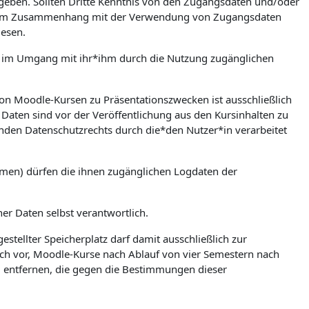
zugeben. Sollten Dritte Kenntnis von den Zugangsdaten und/oder
en. Im Zusammenhang mit der Verwendung von Zugangsdaten
iesen.
ere im Umgang mit ihr*ihm durch die Nutzung zugänglichen
on Moodle-Kursen zu Präsentationszwecken ist ausschließlich
Daten sind vor der Veröffentlichung aus den Kursinhalten zu
nden Datenschutzrechts durch die*den Nutzer*in verarbeitet
umen) dürfen die ihnen zugänglichen Logdaten der
ner Daten selbst verantwortlich.
stellter Speicherplatz darf damit ausschließlich zur
ch vor, Moodle-Kurse nach Ablauf von vier Semestern nach
zu entfernen, die gegen die Bestimmungen dieser