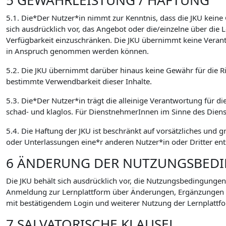
5 GEWÄHRLEISTUNG / HAFTUNG
5.1. Die*Der Nutzer*in nimmt zur Kenntnis, dass die JKU keine
sich ausdrücklich vor, das Angebot oder die/einzelne über di
Verfügbarkeit einzuschränken. Die JKU übernimmt keine Verant
in Anspruch genommen werden können.
5.2. Die JKU übernimmt darüber hinaus keine Gewähr für die Ric
bestimmte Verwendbarkeit dieser Inhalte.
5.3. Die*Der Nutzer*in trägt die alleinige Verantwortung für di
schad- und klaglos. Für DienstnehmerInnen im Sinne des Dien
5.4. Die Haftung der JKU ist beschränkt auf vorsätzliches und 
oder Unterlassungen eine*r anderen Nutzer*in oder Dritter ent
6 ÄNDERUNG DER NUTZUNGSBED
Die JKU behält sich ausdrücklich vor, die Nutzungsbedingungen
Anmeldung zur Lernplattform über Änderungen, Ergänzungen
mit bestätigendem Login und weiterer Nutzung der Lernplattfo
7 SALVATORISCHE KLAUSEL