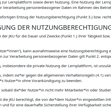
zur Lernplattform sowie deren Nutzung. Eine Nutzung der Lernp
 Verarbeitung personenbezogener Daten im Rahmen des Betriebs
fortigen Entzug der Nutzungsberechtigung (Punkt 3.) bzw. rechtl
IGUNG DER NUTZUNGBERECHTIGUN
 der JKU für die Dauer und Zwecke (Punkt 1.) ihrer Tätigkeit bzw
Nutzer*innen“), kann ausnahmsweise eine Nutzungsberechtigung er
zur Verarbeitung personenbezogener Daten gilt Punkt 2. entsp
 insbesondere die private Nutzung der Lernplattform, ist unzuläs
en, indem sie*er gegen die allgemeinen Verhaltensregeln (4.1) ver
ser*s Nutzer*in ohne Vorankündigung zu beenden.
, sobald die*der Nutzer*in nicht mehr Mitarbeiter*in oder Studie
 die JKU berechtigt, die von der*dem Nutzer*in eingestellten Inha
n und für eine dauerhafte Sicherstellung ihrer Verfügbarkeit sich