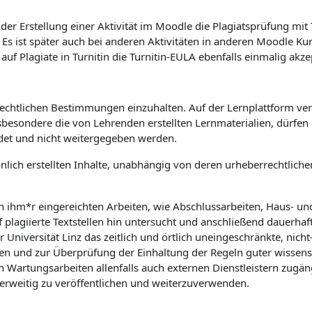
er Erstellung einer Aktivität im Moodle die Plagiatsprüfung mit
. Es ist später auch bei anderen Aktivitäten in anderen Moodle K
 Plagiate in Turnitin die Turnitin-EULA ebenfalls einmalig akze
rrechtlichen Bestimmungen einzuhalten. Auf der Lernplattform verö
sbesondere die von Lehrenden erstellten Lernmaterialien, dürfe
det und nicht weitergegeben werden.
önlich erstellten Inhalte, unabhängig von deren urheberrechtlic
on ihm*r eingereichten Arbeiten, wie Abschlussarbeiten, Haus- u
f plagiierte Textstellen hin untersucht und anschließend dauerhaf
niversität Linz das zeitlich und örtlich uneingeschränkte, nicht-
n und zur Überprüfung der Einhaltung der Regeln guter wissensch
rtungsarbeiten allenfalls auch externen Dienstleistern zugäng
derweitig zu veröffentlichen und weiterzuverwenden.