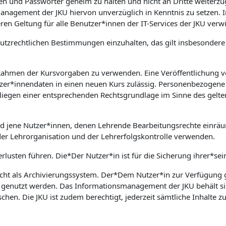
aten und Passwörter geheim zu halten und nicht an Dritte weiter
nsmanagement der JKU hiervon unverzüglich in Kenntnis zu setz
ren Geltung für alle Benutzer*innen der IT-Services der JKU verw
nschutzrechtlichen Bestimmungen einzuhalten, das gilt insbesond
 Rahmen der Kursvorgaben zu verwenden. Eine Veröffentlichung v
zer*innendaten in einen neuen Kurs zulässig. Personenbezogene 
rliegen einer entsprechenden Rechtsgrundlage im Sinne des gelte
nd jene Nutzer*innen, denen Lehrende Bearbeitungsrechte einrä
der Lehrorganisation und der Lehrerfolgskontrolle verwenden.
rlusten führen. Die*Der Nutzer*in ist für die Sicherung ihrer*sei
cht als Archivierungssystem. Der*Dem Nutzer*in zur Verfügung ge
e genutzt werden. Das Informationsmanagement der JKU behält si
en. Die JKU ist zudem berechtigt, jederzeit sämtliche Inhalte 