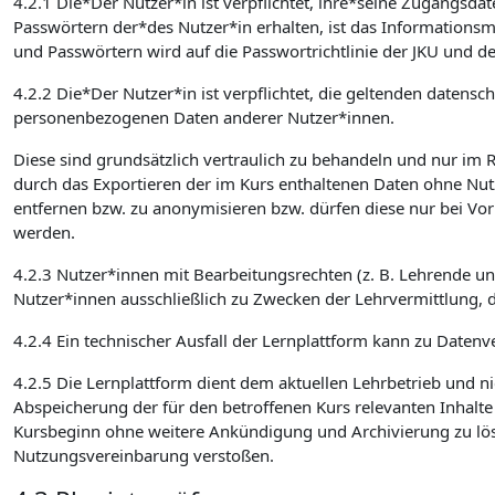
4.2.1 Die*Der Nutzer*in ist verpflichtet, ihre*seine Zugangsd
Passwörtern der*des Nutzer*in erhalten, ist das Informatio
und Passwörtern wird auf die Passwortrichtlinie der JKU und de
4.2.2 Die*Der Nutzer*in ist verpflichtet, die geltenden date
personenbezogenen Daten anderer Nutzer*innen.
Diese sind grundsätzlich vertraulich zu behandeln und nur im
durch das Exportieren der im Kurs enthaltenen Daten ohne Nut
entfernen bzw. zu anonymisieren bzw. dürfen diese nur bei Vo
werden.
4.2.3 Nutzer*innen mit Bearbeitungsrechten (z. B. Lehrende u
Nutzer*innen ausschließlich zu Zwecken der Lehrvermittlung, 
4.2.4 Ein technischer Ausfall der Lernplattform kann zu Datenve
4.2.5 Die Lernplattform dient dem aktuellen Lehrbetrieb und ni
Abspeicherung der für den betroffenen Kurs relevanten Inhalt
Kursbeginn ohne weitere Ankündigung und Archivierung zu lösch
Nutzungsvereinbarung verstoßen.