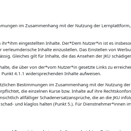
Bestimmungen im Zusammenhang mit der Nutzung der Lernplattfor
on ihr*ihm eingestellten Inhalte. Der*Dem Nutzer*in ist es insb
er verleumderische Inhalte einzustellen. Das Einstellen von Wer
ssig. Gleiches gilt für Inhalte, die das Ansehen der JKU schädige
nhalte, die über von der*vom Nutzer*in gesetzte Links zu erreich
m Punkt 4.1.1 widersprechenden Inhalte aufweisen.
etzlichen Bestimmungen im Zusammenhang mit der Nutzung der Le
flichtet, die einzelnen Kurse bzw. Inhalte auf ihre Rechtskonfor
sichtlich allfälliger Schadenersatzansprüche, die an die JKU inf
had- und klaglos halten (Punkt 5.). Für Dienstnehmer*innen im 