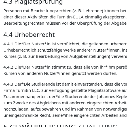
4.3 Plagiatsprüfung
Personen mit Bearbeitungsrechten (z. B. Lehrende) können bei d
einer dieser Aktivitäten die Turnitin-EULA einmalig akzeptieren
Bearbeitungsrechten müssen vor der Überprüfung der Abgabe auf
4.4 Urheberrecht
4.4.1 Die*Der Nutzer*in ist verpflichtet, die geltenden urhebe
Urheberrechtlich schutzfähige Werke anderer Nutzer*innen, in
Kurses (z. B. zur Bearbeitung von Aufgabenstellungen) verwen
4.4.2 Die*Der Nutzer*in stimmt zu, dass alle von ihr*ihm pers
Kursen von anderen Nutzer*innen genutzt werden dürfen.
4.4.3 Der*Die Studierende ist damit einverstanden, dass die v
Firma Turnitin LLC. zur Verfügung gestellte Plagiatssoftware au
Zusammenhang erteilt der*die Studierende der Johannes Kepler U
zum Zwecke des Abgleichens mit anderen eingereichten Arbeite
hochzuladen, aufzubewahren und im Rahmen von notwendigen Wa
uneingeschränkte Recht, seine*ihre eingereichten Arbeiten an