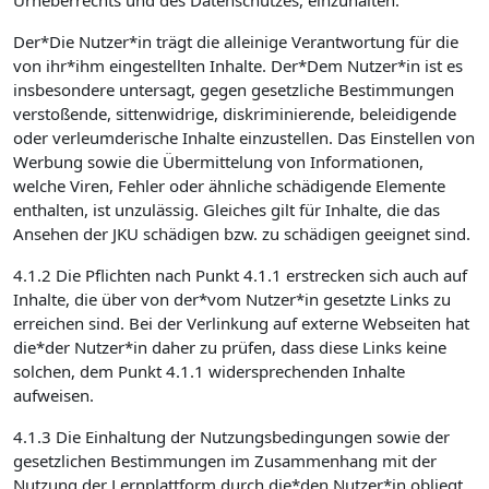
Urheberrechts und des Datenschutzes, einzuhalten.
Der*Die Nutzer*in trägt die alleinige Verantwortung für die
von ihr*ihm eingestellten Inhalte. Der*Dem Nutzer*in ist es
insbesondere untersagt, gegen gesetzliche Bestimmungen
verstoßende, sittenwidrige, diskriminierende, beleidigende
oder verleumderische Inhalte einzustellen. Das Einstellen von
Werbung sowie die Übermittelung von Informationen,
welche Viren, Fehler oder ähnliche schädigende Elemente
enthalten, ist unzulässig. Gleiches gilt für Inhalte, die das
Ansehen der JKU schädigen bzw. zu schädigen geeignet sind.
4.1.2 Die Pflichten nach Punkt 4.1.1 erstrecken sich auch auf
Inhalte, die über von der*vom Nutzer*in gesetzte Links zu
erreichen sind. Bei der Verlinkung auf externe Webseiten hat
die*der Nutzer*in daher zu prüfen, dass diese Links keine
solchen, dem Punkt 4.1.1 widersprechenden Inhalte
aufweisen.
4.1.3 Die Einhaltung der Nutzungsbedingungen sowie der
gesetzlichen Bestimmungen im Zusammenhang mit der
Nutzung der Lernplattform durch die*den Nutzer*in obliegt