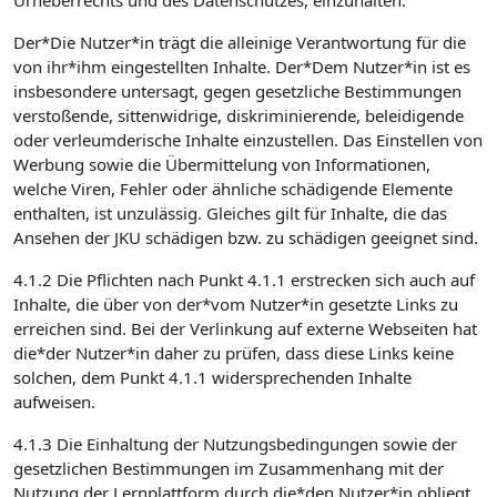
Urheberrechts und des Datenschutzes, einzuhalten.
Der*Die Nutzer*in trägt die alleinige Verantwortung für die
von ihr*ihm eingestellten Inhalte. Der*Dem Nutzer*in ist es
insbesondere untersagt, gegen gesetzliche Bestimmungen
verstoßende, sittenwidrige, diskriminierende, beleidigende
oder verleumderische Inhalte einzustellen. Das Einstellen von
Werbung sowie die Übermittelung von Informationen,
welche Viren, Fehler oder ähnliche schädigende Elemente
enthalten, ist unzulässig. Gleiches gilt für Inhalte, die das
Ansehen der JKU schädigen bzw. zu schädigen geeignet sind.
4.1.2 Die Pflichten nach Punkt 4.1.1 erstrecken sich auch auf
Inhalte, die über von der*vom Nutzer*in gesetzte Links zu
erreichen sind. Bei der Verlinkung auf externe Webseiten hat
die*der Nutzer*in daher zu prüfen, dass diese Links keine
solchen, dem Punkt 4.1.1 widersprechenden Inhalte
aufweisen.
4.1.3 Die Einhaltung der Nutzungsbedingungen sowie der
gesetzlichen Bestimmungen im Zusammenhang mit der
Nutzung der Lernplattform durch die*den Nutzer*in obliegt