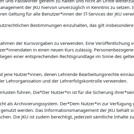
aten und Passwörter geheim zu halten und nicht an Dritte weiter
nsmanagement der JKU hiervon unverzüglich in Kenntnis zu setz
ren Geltung für alle Benutzer*innen der IT-Services der JKU verw
nschutzrechtlichen Bestimmungen einzuhalten, das gilt insbesond
 Rahmen der Kursvorgaben zu verwenden. Eine Veröffentlichung v
zer*innendaten in einen neuen Kurs zulässig. Personenbezogene 
rliegen einer entsprechenden Rechtsgrundlage im Sinne des gelte
nd jene Nutzer*innen, denen Lehrende Bearbeitungsrechte einrä
der Lehrorganisation und der Lehrerfolgskontrolle verwenden.
rlusten führen. Die*Der Nutzer*in ist für die Sicherung ihrer*sei
cht als Archivierungssystem. Der*Dem Nutzer*in zur Verfügung ge
e genutzt werden. Das Informationsmanagement der JKU behält si
en. Die JKU ist zudem berechtigt, jederzeit sämtliche Inhalte 