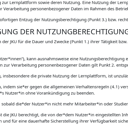
zur Lernplattform sowie deren Nutzung. Eine Nutzung der Lernp
 Verarbeitung personenbezogener Daten im Rahmen des Betriebs
fortigen Entzug der Nutzungsberechtigung (Punkt 3.) bzw. rechtl
IGUNG DER NUTZUNGBERECHTIGUN
 der JKU für die Dauer und Zwecke (Punkt 1.) ihrer Tätigkeit bzw
Nutzer*innen“), kann ausnahmsweise eine Nutzungsberechtigung er
zur Verarbeitung personenbezogener Daten gilt Punkt 2. entsp
 insbesondere die private Nutzung der Lernplattform, ist unzuläs
en, indem sie*er gegen die allgemeinen Verhaltensregeln (4.1) ver
ser*s Nutzer*in ohne Vorankündigung zu beenden.
, sobald die*der Nutzer*in nicht mehr Mitarbeiter*in oder Studie
 die JKU berechtigt, die von der*dem Nutzer*in eingestellten Inha
n und für eine dauerhafte Sicherstellung ihrer Verfügbarkeit sich