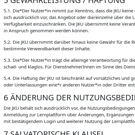
5 GEWÄHRLEISTUNG / HAFTUNG
5.1. Die*Der Nutzer*in nimmt zur Kenntnis, dass die JKU keine
sich ausdrücklich vor, das Angebot oder die/einzelne über di
Verfügbarkeit einzuschränken. Die JKU übernimmt keine Verant
in Anspruch genommen werden können.
5.2. Die JKU übernimmt darüber hinaus keine Gewähr für die Ric
bestimmte Verwendbarkeit dieser Inhalte.
5.3. Die*Der Nutzer*in trägt die alleinige Verantwortung für di
schad- und klaglos. Für DienstnehmerInnen im Sinne des Dien
5.4. Die Haftung der JKU ist beschränkt auf vorsätzliches und 
oder Unterlassungen eine*r anderen Nutzer*in oder Dritter ent
6 ÄNDERUNG DER NUTZUNGSBED
Die JKU behält sich ausdrücklich vor, die Nutzungsbedingungen
Anmeldung zur Lernplattform über Änderungen, Ergänzungen
mit bestätigendem Login und weiterer Nutzung der Lernplattfo
7 SALVATORISCHE KLAUSEL