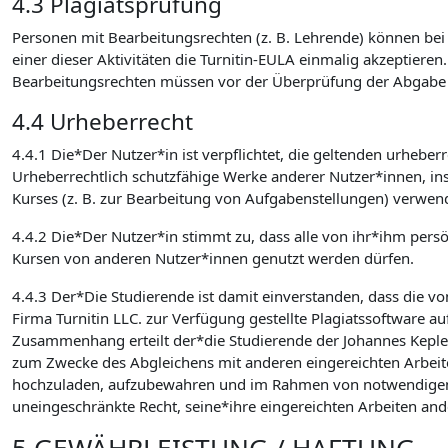
4.3 Plagiatsprüfung
Personen mit Bearbeitungsrechten (z. B. Lehrende) können bei d
einer dieser Aktivitäten die Turnitin-EULA einmalig akzeptieren
Bearbeitungsrechten müssen vor der Überprüfung der Abgabe auf
4.4 Urheberrecht
4.4.1 Die*Der Nutzer*in ist verpflichtet, die geltenden urhebe
Urheberrechtlich schutzfähige Werke anderer Nutzer*innen, in
Kurses (z. B. zur Bearbeitung von Aufgabenstellungen) verwen
4.4.2 Die*Der Nutzer*in stimmt zu, dass alle von ihr*ihm pers
Kursen von anderen Nutzer*innen genutzt werden dürfen.
4.4.3 Der*Die Studierende ist damit einverstanden, dass die v
Firma Turnitin LLC. zur Verfügung gestellte Plagiatssoftware au
Zusammenhang erteilt der*die Studierende der Johannes Kepler U
zum Zwecke des Abgleichens mit anderen eingereichten Arbeite
hochzuladen, aufzubewahren und im Rahmen von notwendigen Wa
uneingeschränkte Recht, seine*ihre eingereichten Arbeiten an