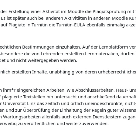
er Erstellung einer Aktivität im Moodle die Plagiatsprüfung mit
. Es ist später auch bei anderen Aktivitäten in anderen Moodle K
 Plagiate in Turnitin die Turnitin-EULA ebenfalls einmalig akze
rrechtlichen Bestimmungen einzuhalten. Auf der Lernplattform verö
sbesondere die von Lehrenden erstellten Lernmaterialien, dürfe
det und nicht weitergegeben werden.
önlich erstellten Inhalte, unabhängig von deren urheberrechtlic
on ihm*r eingereichten Arbeiten, wie Abschlussarbeiten, Haus- u
f plagiierte Textstellen hin untersucht und anschließend dauerhaf
niversität Linz das zeitlich und örtlich uneingeschränkte, nicht-
n und zur Überprüfung der Einhaltung der Regeln guter wissensch
rtungsarbeiten allenfalls auch externen Dienstleistern zugäng
derweitig zu veröffentlichen und weiterzuverwenden.