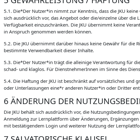
5 GEWÄHRLEISTUNG / HAFTUNG
5.1. Die*Der Nutzer*in nimmt zur Kenntnis, dass die JKU keine
sich ausdrücklich vor, das Angebot oder die/einzelne über di
Verfügbarkeit einzuschränken. Die JKU übernimmt keine Verant
in Anspruch genommen werden können.
5.2. Die JKU übernimmt darüber hinaus keine Gewähr für die Ric
bestimmte Verwendbarkeit dieser Inhalte.
5.3. Die*Der Nutzer*in trägt die alleinige Verantwortung für di
schad- und klaglos. Für DienstnehmerInnen im Sinne des Dien
5.4. Die Haftung der JKU ist beschränkt auf vorsätzliches und 
oder Unterlassungen eine*r anderen Nutzer*in oder Dritter ent
6 ÄNDERUNG DER NUTZUNGSBED
Die JKU behält sich ausdrücklich vor, die Nutzungsbedingungen
Anmeldung zur Lernplattform über Änderungen, Ergänzungen
mit bestätigendem Login und weiterer Nutzung der Lernplattfo
7 SALVATORISCHE KLAUSEL