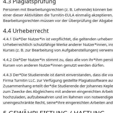
4.3 Plagiatsprüfung
Personen mit Bearbeitungsrechten (z. B. Lehrende) können bei d
einer dieser Aktivitäten die Turnitin-EULA einmalig akzeptieren
Bearbeitungsrechten müssen vor der Überprüfung der Abgabe auf
4.4 Urheberrecht
4.4.1 Die*Der Nutzer*in ist verpflichtet, die geltenden urhebe
Urheberrechtlich schutzfähige Werke anderer Nutzer*innen, in
Kurses (z. B. zur Bearbeitung von Aufgabenstellungen) verwen
4.4.2 Die*Der Nutzer*in stimmt zu, dass alle von ihr*ihm pers
Kursen von anderen Nutzer*innen genutzt werden dürfen.
4.4.3 Der*Die Studierende ist damit einverstanden, dass die v
Firma Turnitin LLC. zur Verfügung gestellte Plagiatssoftware au
Zusammenhang erteilt der*die Studierende der Johannes Kepler U
zum Zwecke des Abgleichens mit anderen eingereichten Arbeite
hochzuladen, aufzubewahren und im Rahmen von notwendigen Wa
uneingeschränkte Recht, seine*ihre eingereichten Arbeiten an