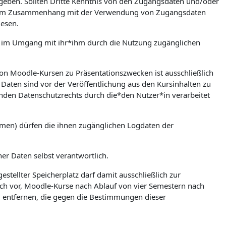
zugeben. Sollten Dritte Kenntnis von den Zugangsdaten und/oder
en. Im Zusammenhang mit der Verwendung von Zugangsdaten
iesen.
ere im Umgang mit ihr*ihm durch die Nutzung zugänglichen
on Moodle-Kursen zu Präsentationszwecken ist ausschließlich
Daten sind vor der Veröffentlichung aus den Kursinhalten zu
nden Datenschutzrechts durch die*den Nutzer*in verarbeitet
umen) dürfen die ihnen zugänglichen Logdaten der
ner Daten selbst verantwortlich.
stellter Speicherplatz darf damit ausschließlich zur
ch vor, Moodle-Kurse nach Ablauf von vier Semestern nach
zu entfernen, die gegen die Bestimmungen dieser