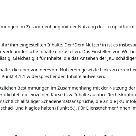
Bestimmungen im Zusammenhang mit der Nutzung der Lernplattfor
on ihr*ihm eingestellten Inhalte. Der*Dem Nutzer*in ist es insb
er verleumderische Inhalte einzustellen. Das Einstellen von Wer
ssig. Gleiches gilt für Inhalte, die das Ansehen der JKU schädige
nhalte, die über von der*vom Nutzer*in gesetzte Links zu erreich
m Punkt 4.1.1 widersprechenden Inhalte aufweisen.
etzlichen Bestimmungen im Zusammenhang mit der Nutzung der Le
flichtet, die einzelnen Kurse bzw. Inhalte auf ihre Rechtskonfor
sichtlich allfälliger Schadenersatzansprüche, die an die JKU inf
had- und klaglos halten (Punkt 5.). Für Dienstnehmer*innen im 