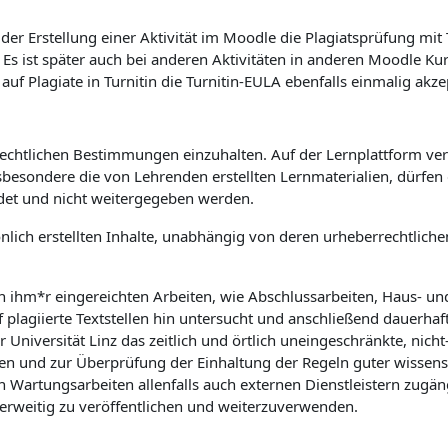
er Erstellung einer Aktivität im Moodle die Plagiatsprüfung mit
. Es ist später auch bei anderen Aktivitäten in anderen Moodle K
 Plagiate in Turnitin die Turnitin-EULA ebenfalls einmalig akze
rrechtlichen Bestimmungen einzuhalten. Auf der Lernplattform verö
sbesondere die von Lehrenden erstellten Lernmaterialien, dürfe
det und nicht weitergegeben werden.
önlich erstellten Inhalte, unabhängig von deren urheberrechtlic
on ihm*r eingereichten Arbeiten, wie Abschlussarbeiten, Haus- u
f plagiierte Textstellen hin untersucht und anschließend dauerhaf
niversität Linz das zeitlich und örtlich uneingeschränkte, nicht-
n und zur Überprüfung der Einhaltung der Regeln guter wissensch
rtungsarbeiten allenfalls auch externen Dienstleistern zugäng
derweitig zu veröffentlichen und weiterzuverwenden.