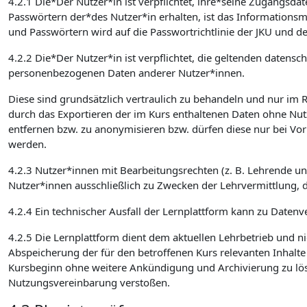
4.2.1 Die*Der Nutzer*in ist verpflichtet, ihre*seine Zugangsd
Passwörtern der*des Nutzer*in erhalten, ist das Informatio
und Passwörtern wird auf die Passwortrichtlinie der JKU und de
4.2.2 Die*Der Nutzer*in ist verpflichtet, die geltenden date
personenbezogenen Daten anderer Nutzer*innen.
Diese sind grundsätzlich vertraulich zu behandeln und nur im
durch das Exportieren der im Kurs enthaltenen Daten ohne Nut
entfernen bzw. zu anonymisieren bzw. dürfen diese nur bei Vo
werden.
4.2.3 Nutzer*innen mit Bearbeitungsrechten (z. B. Lehrende u
Nutzer*innen ausschließlich zu Zwecken der Lehrvermittlung, 
4.2.4 Ein technischer Ausfall der Lernplattform kann zu Datenve
4.2.5 Die Lernplattform dient dem aktuellen Lehrbetrieb und ni
Abspeicherung der für den betroffenen Kurs relevanten Inhalt
Kursbeginn ohne weitere Ankündigung und Archivierung zu lösch
Nutzungsvereinbarung verstoßen.