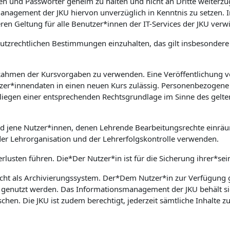
aten und Passwörter geheim zu halten und nicht an Dritte weiter
nsmanagement der JKU hiervon unverzüglich in Kenntnis zu setz
ren Geltung für alle Benutzer*innen der IT-Services der JKU verw
nschutzrechtlichen Bestimmungen einzuhalten, das gilt insbesond
 Rahmen der Kursvorgaben zu verwenden. Eine Veröffentlichung v
zer*innendaten in einen neuen Kurs zulässig. Personenbezogene 
rliegen einer entsprechenden Rechtsgrundlage im Sinne des gelte
nd jene Nutzer*innen, denen Lehrende Bearbeitungsrechte einrä
der Lehrorganisation und der Lehrerfolgskontrolle verwenden.
rlusten führen. Die*Der Nutzer*in ist für die Sicherung ihrer*sei
cht als Archivierungssystem. Der*Dem Nutzer*in zur Verfügung ge
e genutzt werden. Das Informationsmanagement der JKU behält si
en. Die JKU ist zudem berechtigt, jederzeit sämtliche Inhalte 