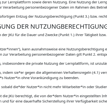
zur Lernplattform sowie deren Nutzung. Eine Nutzung der Lernp
 Verarbeitung personenbezogener Daten im Rahmen des Betriebs
fortigen Entzug der Nutzungsberechtigung (Punkt 3.) bzw. rechtl
IGUNG DER NUTZUNGBERECHTIGUN
 der JKU für die Dauer und Zwecke (Punkt 1.) ihrer Tätigkeit bzw
Nutzer*innen“), kann ausnahmsweise eine Nutzungsberechtigung er
zur Verarbeitung personenbezogener Daten gilt Punkt 2. entsp
 insbesondere die private Nutzung der Lernplattform, ist unzuläs
en, indem sie*er gegen die allgemeinen Verhaltensregeln (4.1) ver
ser*s Nutzer*in ohne Vorankündigung zu beenden.
, sobald die*der Nutzer*in nicht mehr Mitarbeiter*in oder Studie
 die JKU berechtigt, die von der*dem Nutzer*in eingestellten Inha
n und für eine dauerhafte Sicherstellung ihrer Verfügbarkeit sich