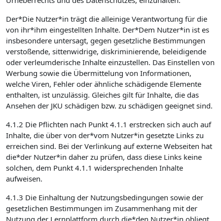
Urheberrechts und des Datenschutzes, einzuhalten.
Der*Die Nutzer*in trägt die alleinige Verantwortung für die
von ihr*ihm eingestellten Inhalte. Der*Dem Nutzer*in ist es
insbesondere untersagt, gegen gesetzliche Bestimmungen
verstoßende, sittenwidrige, diskriminierende, beleidigende
oder verleumderische Inhalte einzustellen. Das Einstellen von
Werbung sowie die Übermittelung von Informationen,
welche Viren, Fehler oder ähnliche schädigende Elemente
enthalten, ist unzulässig. Gleiches gilt für Inhalte, die das
Ansehen der JKU schädigen bzw. zu schädigen geeignet sind.
4.1.2 Die Pflichten nach Punkt 4.1.1 erstrecken sich auch auf
Inhalte, die über von der*vom Nutzer*in gesetzte Links zu
erreichen sind. Bei der Verlinkung auf externe Webseiten hat
die*der Nutzer*in daher zu prüfen, dass diese Links keine
solchen, dem Punkt 4.1.1 widersprechenden Inhalte
aufweisen.
4.1.3 Die Einhaltung der Nutzungsbedingungen sowie der
gesetzlichen Bestimmungen im Zusammenhang mit der
Nutzung der Lernplattform durch die*den Nutzer*in obliegt