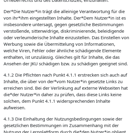
Urheberrechts und des Datenschutzes, einzuhalten.
Der*Die Nutzer*in trägt die alleinige Verantwortung für die
von ihr*ihm eingestellten Inhalte. Der*Dem Nutzer*in ist es
insbesondere untersagt, gegen gesetzliche Bestimmungen
verstoßende, sittenwidrige, diskriminierende, beleidigende
oder verleumderische Inhalte einzustellen. Das Einstellen von
Werbung sowie die Übermittelung von Informationen,
welche Viren, Fehler oder ähnliche schädigende Elemente
enthalten, ist unzulässig. Gleiches gilt für Inhalte, die das
Ansehen der JKU schädigen bzw. zu schädigen geeignet sind.
4.1.2 Die Pflichten nach Punkt 4.1.1 erstrecken sich auch auf
Inhalte, die über von der*vom Nutzer*in gesetzte Links zu
erreichen sind. Bei der Verlinkung auf externe Webseiten hat
die*der Nutzer*in daher zu prüfen, dass diese Links keine
solchen, dem Punkt 4.1.1 widersprechenden Inhalte
aufweisen.
4.1.3 Die Einhaltung der Nutzungsbedingungen sowie der
gesetzlichen Bestimmungen im Zusammenhang mit der
Nutzung der Lernplattform durch die*den Nutzer*in obliegt