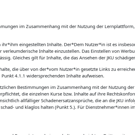
Bestimmungen im Zusammenhang mit der Nutzung der Lernplattfor
on ihr*ihm eingestellten Inhalte. Der*Dem Nutzer*in ist es insb
er verleumderische Inhalte einzustellen. Das Einstellen von Wer
ssig. Gleiches gilt für Inhalte, die das Ansehen der JKU schädige
nhalte, die über von der*vom Nutzer*in gesetzte Links zu erreich
m Punkt 4.1.1 widersprechenden Inhalte aufweisen.
etzlichen Bestimmungen im Zusammenhang mit der Nutzung der Le
flichtet, die einzelnen Kurse bzw. Inhalte auf ihre Rechtskonfor
sichtlich allfälliger Schadenersatzansprüche, die an die JKU inf
had- und klaglos halten (Punkt 5.). Für Dienstnehmer*innen im 