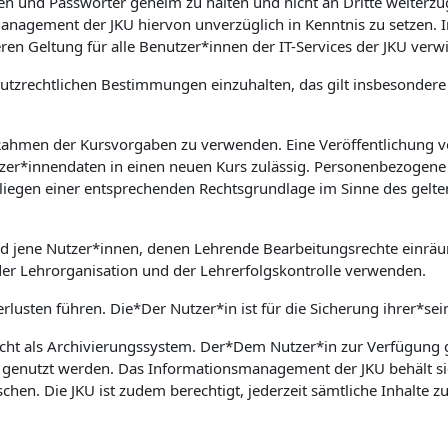
aten und Passwörter geheim zu halten und nicht an Dritte weiter
nsmanagement der JKU hiervon unverzüglich in Kenntnis zu setz
ren Geltung für alle Benutzer*innen der IT-Services der JKU verw
nschutzrechtlichen Bestimmungen einzuhalten, das gilt insbesond
 Rahmen der Kursvorgaben zu verwenden. Eine Veröffentlichung v
zer*innendaten in einen neuen Kurs zulässig. Personenbezogene 
rliegen einer entsprechenden Rechtsgrundlage im Sinne des gelte
nd jene Nutzer*innen, denen Lehrende Bearbeitungsrechte einrä
der Lehrorganisation und der Lehrerfolgskontrolle verwenden.
rlusten führen. Die*Der Nutzer*in ist für die Sicherung ihrer*sei
cht als Archivierungssystem. Der*Dem Nutzer*in zur Verfügung ge
e genutzt werden. Das Informationsmanagement der JKU behält si
en. Die JKU ist zudem berechtigt, jederzeit sämtliche Inhalte 