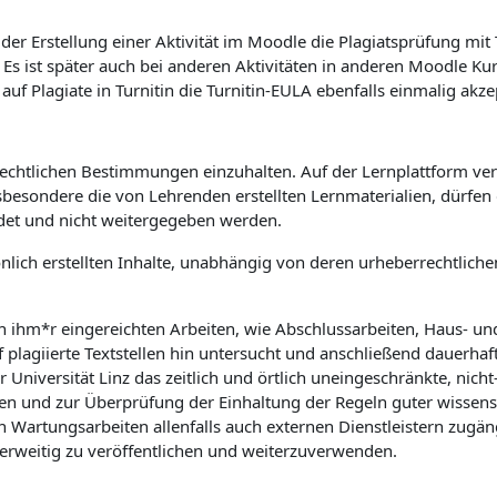
er Erstellung einer Aktivität im Moodle die Plagiatsprüfung mit
. Es ist später auch bei anderen Aktivitäten in anderen Moodle K
 Plagiate in Turnitin die Turnitin-EULA ebenfalls einmalig akze
rrechtlichen Bestimmungen einzuhalten. Auf der Lernplattform verö
sbesondere die von Lehrenden erstellten Lernmaterialien, dürfe
det und nicht weitergegeben werden.
önlich erstellten Inhalte, unabhängig von deren urheberrechtlic
on ihm*r eingereichten Arbeiten, wie Abschlussarbeiten, Haus- u
f plagiierte Textstellen hin untersucht und anschließend dauerhaf
niversität Linz das zeitlich und örtlich uneingeschränkte, nicht-
n und zur Überprüfung der Einhaltung der Regeln guter wissensch
rtungsarbeiten allenfalls auch externen Dienstleistern zugäng
derweitig zu veröffentlichen und weiterzuverwenden.