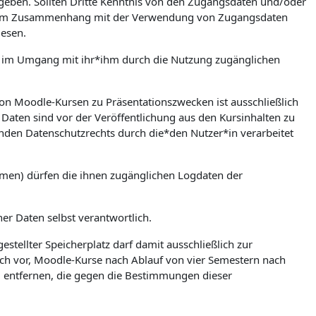
zugeben. Sollten Dritte Kenntnis von den Zugangsdaten und/oder
en. Im Zusammenhang mit der Verwendung von Zugangsdaten
iesen.
ere im Umgang mit ihr*ihm durch die Nutzung zugänglichen
on Moodle-Kursen zu Präsentationszwecken ist ausschließlich
Daten sind vor der Veröffentlichung aus den Kursinhalten zu
nden Datenschutzrechts durch die*den Nutzer*in verarbeitet
umen) dürfen die ihnen zugänglichen Logdaten der
ner Daten selbst verantwortlich.
stellter Speicherplatz darf damit ausschließlich zur
ch vor, Moodle-Kurse nach Ablauf von vier Semestern nach
zu entfernen, die gegen die Bestimmungen dieser