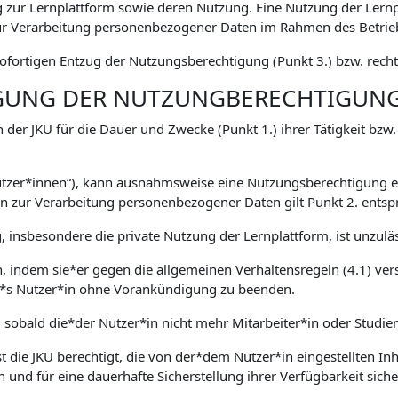
zur Lernplattform sowie deren Nutzung. Eine Nutzung der Lernp
 Verarbeitung personenbezogener Daten im Rahmen des Betriebs
fortigen Entzug der Nutzungsberechtigung (Punkt 3.) bzw. rechtl
IGUNG DER NUTZUNGBERECHTIGUN
 der JKU für die Dauer und Zwecke (Punkt 1.) ihrer Tätigkeit bzw
Nutzer*innen“), kann ausnahmsweise eine Nutzungsberechtigung er
zur Verarbeitung personenbezogener Daten gilt Punkt 2. entsp
 insbesondere die private Nutzung der Lernplattform, ist unzuläs
en, indem sie*er gegen die allgemeinen Verhaltensregeln (4.1) ver
ser*s Nutzer*in ohne Vorankündigung zu beenden.
, sobald die*der Nutzer*in nicht mehr Mitarbeiter*in oder Studie
 die JKU berechtigt, die von der*dem Nutzer*in eingestellten Inha
n und für eine dauerhafte Sicherstellung ihrer Verfügbarkeit sich