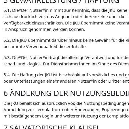
5 GEWÄHRLEISTUNG / HAFTUNG
5.1. Die*Der Nutzer*in nimmt zur Kenntnis, dass die JKU keine
sich ausdrücklich vor, das Angebot oder die/einzelne über di
Verfügbarkeit einzuschränken. Die JKU übernimmt keine Verant
in Anspruch genommen werden können.
5.2. Die JKU übernimmt darüber hinaus keine Gewähr für die Ric
bestimmte Verwendbarkeit dieser Inhalte.
5.3. Die*Der Nutzer*in trägt die alleinige Verantwortung für di
schad- und klaglos. Für DienstnehmerInnen im Sinne des Dien
5.4. Die Haftung der JKU ist beschränkt auf vorsätzliches und 
oder Unterlassungen eine*r anderen Nutzer*in oder Dritter ent
6 ÄNDERUNG DER NUTZUNGSBED
Die JKU behält sich ausdrücklich vor, die Nutzungsbedingungen
Anmeldung zur Lernplattform über Änderungen, Ergänzungen
mit bestätigendem Login und weiterer Nutzung der Lernplattfo
7 SALVATORISCHE KLAUSEL