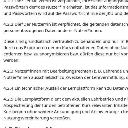
4.2.1 Die*Der Nutzer*in ist verpflichtet, ihre*seine Zugangsd
Passwörtern der*des Nutzer*in erhalten, ist das Informatio
und Passwörtern wird auf die Passwortrichtlinie der JKU und de
4.2.2 Die*Der Nutzer*in ist verpflichtet, die geltenden date
personenbezogenen Daten anderer Nutzer*innen.
Diese sind grundsätzlich vertraulich zu behandeln und nur im
durch das Exportieren der im Kurs enthaltenen Daten ohne Nut
entfernen bzw. zu anonymisieren bzw. dürfen diese nur bei Vo
werden.
4.2.3 Nutzer*innen mit Bearbeitungsrechten (z. B. Lehrende u
Nutzer*innen ausschließlich zu Zwecken der Lehrvermittlung, 
4.2.4 Ein technischer Ausfall der Lernplattform kann zu Datenve
4.2.5 Die Lernplattform dient dem aktuellen Lehrbetrieb und ni
Abspeicherung der für den betroffenen Kurs relevanten Inhalt
Kursbeginn ohne weitere Ankündigung und Archivierung zu lösch
Nutzungsvereinbarung verstoßen.