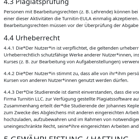
4.3 Plagiatsprüfung
Personen mit Bearbeitungsrechten (z. B. Lehrende) können bei d
einer dieser Aktivitäten die Turnitin-EULA einmalig akzeptieren
Bearbeitungsrechten müssen vor der Überprüfung der Abgabe auf
4.4 Urheberrecht
4.4.1 Die*Der Nutzer*in ist verpflichtet, die geltenden urhebe
Urheberrechtlich schutzfähige Werke anderer Nutzer*innen, in
Kurses (z. B. zur Bearbeitung von Aufgabenstellungen) verwen
4.4.2 Die*Der Nutzer*in stimmt zu, dass alle von ihr*ihm pers
Kursen von anderen Nutzer*innen genutzt werden dürfen.
4.4.3 Der*Die Studierende ist damit einverstanden, dass die v
Firma Turnitin LLC. zur Verfügung gestellte Plagiatssoftware au
Zusammenhang erteilt der*die Studierende der Johannes Kepler U
zum Zwecke des Abgleichens mit anderen eingereichten Arbeite
hochzuladen, aufzubewahren und im Rahmen von notwendigen Wa
uneingeschränkte Recht, seine*ihre eingereichten Arbeiten an